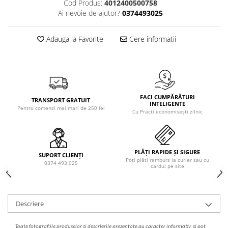
Cod Produs:
4012400500758
Solutie de indepartat rugina si
pentru par, masca de par
Ai nevoie de ajutor?
0374493025
calcar
Vata demachianta
Adauga la Favorite
Cere informatii
FACI CUMPĂRĂTURI
TRANSPORT GRATUIT
INTELIGENTE
Pentru comenzi mai mari de 250 lei
Cu Practi economisești zilnic
PLĂȚI RAPIDE ȘI SIGURE
SUPORT CLIENȚI
Poți plăti ramburs la curier sau cu
0374 493 025
cardul pe site
Descriere
Toate fotografiile produselor
si
descrierile
prezentate au caracter informativ,
s
i pot