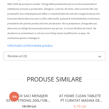
diferi fa
t
ă de produsul v
a
ndut. Fotografiile prezentate pot s
a
nu fie actualizate la
infatisarea
actual
a
a produselor. Designul, culorile, formele, alte caracteristici ale
produselor sau ambalajele pot diferi in realitate fa
ta
de cele din imaginile de pe site.
C
aracteristicile descrise sunt cu titlu informativ, put
a
nd fi schimbate f
a
r
a
inst
iin
t
are
prealabil
a
din partea produc
a
torilor produselor. Nicio prezentare, fotografie sau
descriere nu oblig
a
firma producatoare sau pe noi, in niciun fel fa
ta
de client. Ne
str
a
duim s
a
actualiz
a
m
i
n cel mai scurt timp toate modific
a
rile ce apar. V
a
mul
t
umim pentru i
nt
elegere!
Informatii conformitate produs
Review-uri
(0)
PRODUSE SIMILARE
CLINOX SACI MENAJERI
AT HOME CLEAN TABLETE
-5%
EXTRA STRONG 200L/10BUC
PT CURATAT MASINA DE
LDPE NEGRI (90*122CM)
SPALAT VASE 2*40GR
18,90 Lei
6,70 Lei