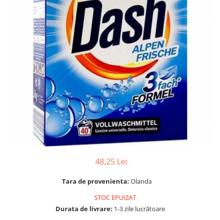
Gel, spuma de ras
Detergent pardoseala
Indepartarea parului
Detergent toaleta
Ingrijirea buzei
Echipamente de curăţenie
Lotiune de corp
Folie aluminiu,folie alimentara
Pachete de cadouri
Galeata mop
Parfum
Hartie igienica
Pasta de dinti
Insecticide
Pensula machiaj
Lavete de curatare
Periuta de dinti
Mop
Produse pentru coafat
Parfum de camere
Produse pentru curatarea tenului
48,25 Lei
Produse de dezinfectare
Sampon
Rola scame
Tara de provenienta:
Olanda
Sapun lichid, sapun
Sac menajer
STOC EPUIZAT
Sare de baie
Servetel
Durata de livrare:
1-3 zile lucrătoare
Tratament pentru par, conditioner