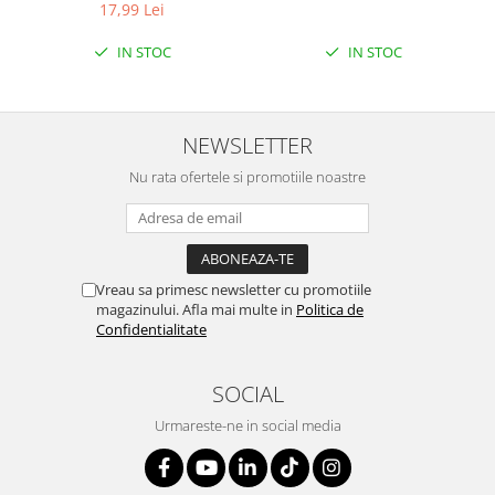
ETICHETA MOV
17,99 Lei
IN STOC
IN STOC
NEWSLETTER
Nu rata ofertele si promotiile noastre
Vreau sa primesc newsletter cu promotiile
magazinului. Afla mai multe in
Politica de
Confidentialitate
SOCIAL
Urmareste-ne in social media