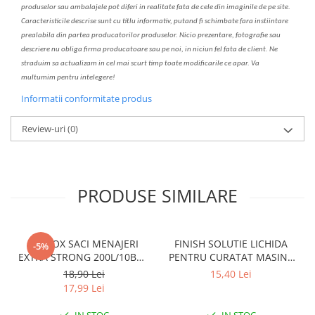
produselor sau ambalajele pot diferi in realitate fa
ta
de cele din imaginile de pe site.
C
aracteristicile descrise sunt cu titlu informativ, put
a
nd fi schimbate f
a
r
a
inst
iin
t
are
prealabil
a
din partea produc
a
torilor produselor. Nicio prezentare, fotografie sau
descriere nu oblig
a
firma producatoare sau pe noi, in niciun fel fa
ta
de client. Ne
str
a
duim s
a
actualiz
a
m
i
n cel mai scurt timp toate modific
a
rile ce apar. V
a
mul
t
umim pentru i
nt
elegere!
Informatii conformitate produs
Review-uri
(0)
PRODUSE SIMILARE
CLINOX SACI MENAJERI
FINISH SOLUTIE LICHIDA
-5%
EXTRA STRONG 200L/10BUC
PENTRU CURATAT MASINA
LDPE NEGRI (90*122CM)
DE SPALAT VASE 250ML
18,90 Lei
15,40 Lei
ETICHETA MOV
LEMON
17,99 Lei
IN STOC
IN STOC