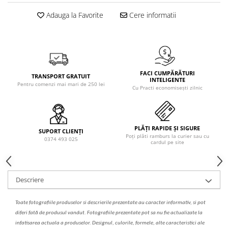
Solutie de indepartat rugina si
pentru par, masca de par
calcar
Adauga la Favorite
Cere informatii
Vata demachianta
FACI CUMPĂRĂTURI
TRANSPORT GRATUIT
INTELIGENTE
Pentru comenzi mai mari de 250 lei
Cu Practi economisești zilnic
PLĂȚI RAPIDE ȘI SIGURE
SUPORT CLIENȚI
Poți plăti ramburs la curier sau cu
0374 493 025
cardul pe site
Descriere
Toate fotografiile produselor
si
descrierile
prezentate au caracter informativ,
s
i pot
diferi fa
t
ă de produsul v
a
ndut. Fotografiile prezentate pot s
a
nu fie actualizate la
infatisarea
actual
a
a produselor. Designul, culorile, formele, alte caracteristici ale