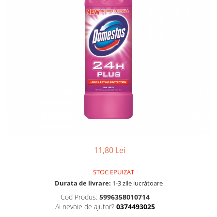
Gel, spuma de ras
Detergent pardoseala
Indepartarea parului
Detergent toaleta
Ingrijirea buzei
Echipamente de curăţenie
Lotiune de corp
Folie aluminiu,folie alimentara
Pachete de cadouri
Galeata mop
Parfum
Hartie igienica
Pasta de dinti
Insecticide
Pensula machiaj
Lavete de curatare
Periuta de dinti
Mop
Produse pentru coafat
Parfum de camere
11,80 Lei
Produse pentru curatarea tenului
Produse de dezinfectare
Sampon
STOC EPUIZAT
Rola scame
Sapun lichid, sapun
Durata de livrare:
1-3 zile lucrătoare
Sac menajer
Sare de baie
Cod Produs:
5996358010714
Servetel
Ai nevoie de ajutor?
0374493025
Tratament pentru par, conditioner