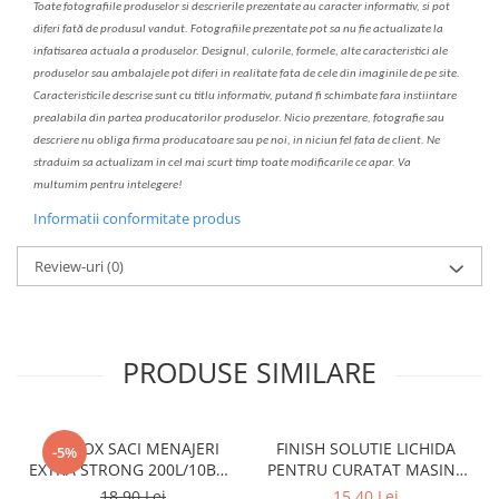
Toate fotografiile produselor
si
descrierile
prezentate au caracter informativ,
s
i pot
diferi fa
t
ă de produsul v
a
ndut. Fotografiile prezentate pot s
a
nu fie actualizate la
infatisarea
actual
a
a produselor. Designul, culorile, formele, alte caracteristici ale
produselor sau ambalajele pot diferi in realitate fa
ta
de cele din imaginile de pe site.
C
aracteristicile descrise sunt cu titlu informativ, put
a
nd fi schimbate f
a
r
a
inst
iin
t
are
prealabil
a
din partea produc
a
torilor produselor. Nicio prezentare, fotografie sau
descriere nu oblig
a
firma producatoare sau pe noi, in niciun fel fa
ta
de client. Ne
str
a
duim s
a
actualiz
a
m
i
n cel mai scurt timp toate modific
a
rile ce apar. V
a
mul
t
umim pentru i
nt
elegere!
Informatii conformitate produs
Review-uri
(0)
PRODUSE SIMILARE
CLINOX SACI MENAJERI
FINISH SOLUTIE LICHIDA
-5%
EXTRA STRONG 200L/10BUC
PENTRU CURATAT MASINA
LDPE NEGRI (90*122CM)
DE SPALAT VASE 250ML
18,90 Lei
15,40 Lei