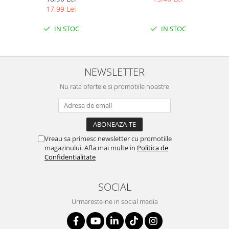
ETICHETA MOV
LEMON
17,99 Lei
IN STOC
IN STOC
NEWSLETTER
Nu rata ofertele si promotiile noastre
Vreau sa primesc newsletter cu promotiile
magazinului. Afla mai multe in
Politica de
Confidentialitate
SOCIAL
Urmareste-ne in social media