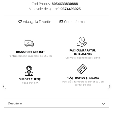
Solutie de indepartat rugina si
pentru par, masca de par
Cod Produs:
8054633830888
calcar
Ai nevoie de ajutor?
0374493025
Vata demachianta
Adauga la Favorite
Cere informatii
FACI CUMPĂRĂTURI
TRANSPORT GRATUIT
INTELIGENTE
Pentru comenzi mai mari de 250 lei
Cu Practi economisești zilnic
PLĂȚI RAPIDE ȘI SIGURE
SUPORT CLIENȚI
Poți plăti ramburs la curier sau cu
0374 493 025
cardul pe site
Descriere