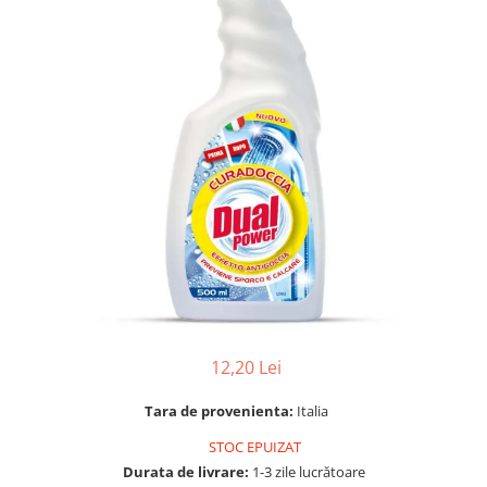
Gel, spuma de ras
Detergent pardoseala
Indepartarea parului
Detergent toaleta
Ingrijirea buzei
Echipamente de curăţenie
Lotiune de corp
Folie aluminiu,folie alimentara
Pachete de cadouri
Galeata mop
Parfum
Hartie igienica
Pasta de dinti
Insecticide
Pensula machiaj
Lavete de curatare
Periuta de dinti
Mop
Produse pentru coafat
Parfum de camere
Produse pentru curatarea tenului
Produse de dezinfectare
12,20 Lei
Sampon
Rola scame
Sapun lichid, sapun
Tara de provenienta:
Italia
Sac menajer
Sare de baie
STOC EPUIZAT
Servetel
Tratament pentru par, conditioner
Durata de livrare:
1-3 zile lucrătoare