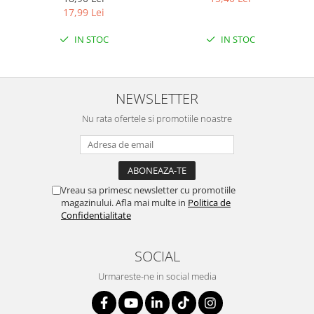
ETICHETA MOV
LEMON
17,99 Lei
IN STOC
IN STOC
NEWSLETTER
Nu rata ofertele si promotiile noastre
Vreau sa primesc newsletter cu promotiile
magazinului. Afla mai multe in
Politica de
Confidentialitate
SOCIAL
Urmareste-ne in social media