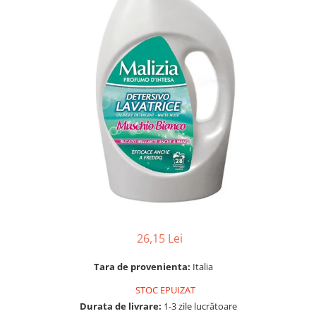
Gel, spuma de ras
Detergent pardoseala
Indepartarea parului
Detergent toaleta
Ingrijirea buzei
Echipamente de curăţenie
Lotiune de corp
Folie aluminiu,folie alimentara
Pachete de cadouri
Galeata mop
Parfum
Hartie igienica
Pasta de dinti
Insecticide
Pensula machiaj
Lavete de curatare
Periuta de dinti
Mop
Produse pentru coafat
Parfum de camere
Produse pentru curatarea tenului
Produse de dezinfectare
26,15 Lei
Sampon
Rola scame
Sapun lichid, sapun
Tara de provenienta:
Italia
Sac menajer
Sare de baie
STOC EPUIZAT
Servetel
Tratament pentru par, conditioner
Durata de livrare:
1-3 zile lucrătoare