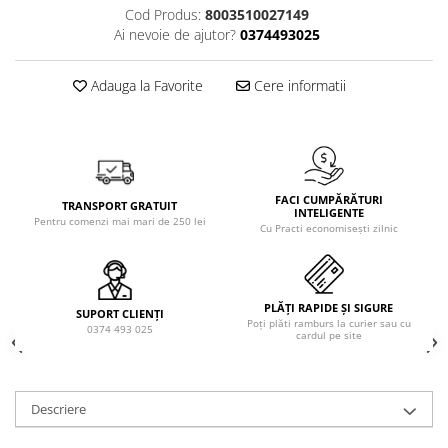
Solutie de indepartat rugina si
pentru par, masca de par
Cod Produs:
8003510027149
calcar
Ai nevoie de ajutor?
0374493025
Vata demachianta
Adauga la Favorite
Cere informatii
FACI CUMPĂRĂTURI
TRANSPORT GRATUIT
INTELIGENTE
Pentru comenzi mai mari de 250 lei
Cu Practi economisești zilnic
PLĂȚI RAPIDE ȘI SIGURE
SUPORT CLIENȚI
Poți plăti ramburs la curier sau cu
0374 493 025
cardul pe site
Descriere