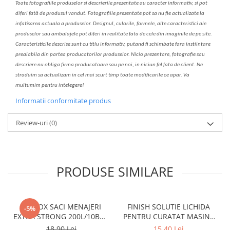
Toate fotografiile produselor
si
descrierile
prezentate au caracter informativ,
s
i pot
diferi fa
t
ă de produsul v
a
ndut. Fotografiile prezentate pot s
a
nu fie actualizate la
infatisarea
actual
a
a produselor. Designul, culorile, formele, alte caracteristici ale
produselor sau ambalajele pot diferi in realitate fa
ta
de cele din imaginile de pe site.
C
aracteristicile descrise sunt cu titlu informativ, put
a
nd fi schimbate f
a
r
a
inst
iin
t
are
prealabil
a
din partea produc
a
torilor produselor. Nicio prezentare, fotografie sau
descriere nu oblig
a
firma producatoare sau pe noi, in niciun fel fa
ta
de client. Ne
str
a
duim s
a
actualiz
a
m
i
n cel mai scurt timp toate modific
a
rile ce apar. V
a
mul
t
umim pentru i
nt
elegere!
Informatii conformitate produs
Review-uri
(0)
PRODUSE SIMILARE
CLINOX SACI MENAJERI
FINISH SOLUTIE LICHIDA
-5%
EXTRA STRONG 200L/10BUC
PENTRU CURATAT MASINA
LDPE NEGRI (90*122CM)
DE SPALAT VASE 250ML
18,90 Lei
15,40 Lei