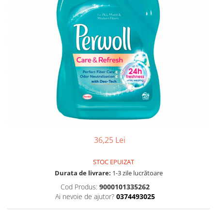
Gel, spuma de ras
Detergent pardoseala
Indepartarea parului
Detergent toaleta
Ingrijirea buzei
Echipamente de curăţenie
Lotiune de corp
Folie aluminiu,folie alimentara
Pachete de cadouri
Galeata mop
Parfum
Hartie igienica
Pasta de dinti
Insecticide
Pensula machiaj
Lavete de curatare
Periuta de dinti
Mop
Produse pentru coafat
36,25 Lei
Parfum de camere
Produse pentru curatarea tenului
Produse de dezinfectare
STOC EPUIZAT
Sampon
Durata de livrare:
1-3 zile lucrătoare
Rola scame
Sapun lichid, sapun
Cod Produs:
9000101335262
Sac menajer
Sare de baie
Ai nevoie de ajutor?
0374493025
Servetel
Tratament pentru par, conditioner