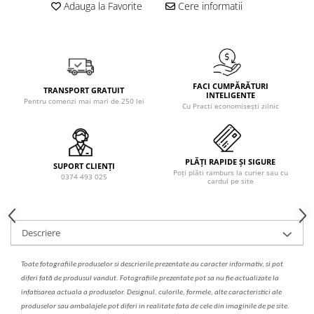
Solutie de indepartat rugina si
pentru par, masca de par
Adauga la Favorite
Cere informatii
calcar
Vata demachianta
FACI CUMPĂRĂTURI
TRANSPORT GRATUIT
INTELIGENTE
Pentru comenzi mai mari de 250 lei
Cu Practi economisești zilnic
PLĂȚI RAPIDE ȘI SIGURE
SUPORT CLIENȚI
Poți plăti ramburs la curier sau cu
0374 493 025
cardul pe site
Descriere
Toate fotografiile produselor
si
descrierile
prezentate au caracter informativ,
s
i pot
diferi fa
t
ă de produsul v
a
ndut. Fotografiile prezentate pot s
a
nu fie actualizate la
infatisarea
actual
a
a produselor. Designul, culorile, formele, alte caracteristici ale
produselor sau ambalajele pot diferi in realitate fa
ta
de cele din imaginile de pe site.