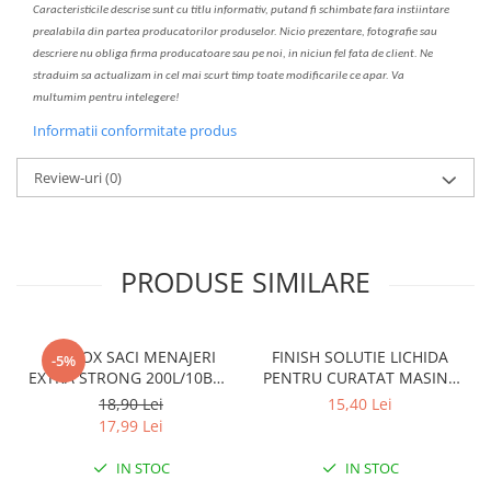
C
aracteristicile descrise sunt cu titlu informativ, put
a
nd fi schimbate f
a
r
a
inst
iin
t
are
prealabil
a
din partea produc
a
torilor produselor. Nicio prezentare, fotografie sau
descriere nu oblig
a
firma producatoare sau pe noi, in niciun fel fa
ta
de client. Ne
str
a
duim s
a
actualiz
a
m
i
n cel mai scurt timp toate modific
a
rile ce apar. V
a
mul
t
umim pentru i
nt
elegere!
Informatii conformitate produs
Review-uri
(0)
PRODUSE SIMILARE
CLINOX SACI MENAJERI
FINISH SOLUTIE LICHIDA
-5%
EXTRA STRONG 200L/10BUC
PENTRU CURATAT MASINA
LDPE NEGRI (90*122CM)
DE SPALAT VASE 250ML
18,90 Lei
15,40 Lei
ETICHETA MOV
LEMON
17,99 Lei
IN STOC
IN STOC