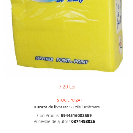
Gel, spuma de ras
Detergent pardoseala
Indepartarea parului
Detergent toaleta
Ingrijirea buzei
Echipamente de curăţenie
Lotiune de corp
Folie aluminiu,folie alimentara
Pachete de cadouri
Galeata mop
Parfum
Hartie igienica
Pasta de dinti
Insecticide
Pensula machiaj
Lavete de curatare
Periuta de dinti
Mop
Produse pentru coafat
7,20 Lei
Parfum de camere
Produse pentru curatarea tenului
Produse de dezinfectare
STOC EPUIZAT
Sampon
Durata de livrare:
1-3 zile lucrătoare
Rola scame
Sapun lichid, sapun
Cod Produs:
5944516003559
Sac menajer
Sare de baie
Ai nevoie de ajutor?
0374493025
Servetel
Tratament pentru par, conditioner