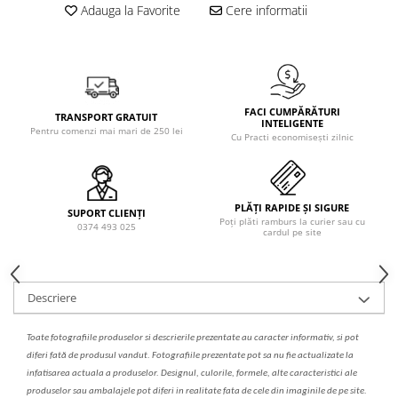
Solutie de indepartat rugina si
pentru par, masca de par
Adauga la Favorite
Cere informatii
calcar
Vata demachianta
FACI CUMPĂRĂTURI
TRANSPORT GRATUIT
INTELIGENTE
Pentru comenzi mai mari de 250 lei
Cu Practi economisești zilnic
PLĂȚI RAPIDE ȘI SIGURE
SUPORT CLIENȚI
Poți plăti ramburs la curier sau cu
0374 493 025
cardul pe site
Descriere
Toate fotografiile produselor
si
descrierile
prezentate au caracter informativ,
s
i pot
diferi fa
t
ă de produsul v
a
ndut. Fotografiile prezentate pot s
a
nu fie actualizate la
infatisarea
actual
a
a produselor. Designul, culorile, formele, alte caracteristici ale
produselor sau ambalajele pot diferi in realitate fa
ta
de cele din imaginile de pe site.