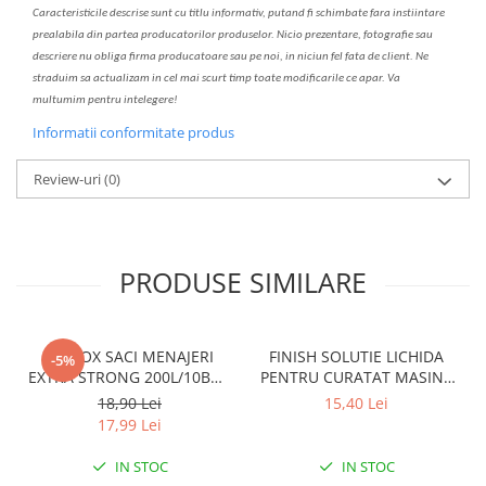
C
aracteristicile descrise sunt cu titlu informativ, put
a
nd fi schimbate f
a
r
a
inst
iin
t
are
prealabil
a
din partea produc
a
torilor produselor. Nicio prezentare, fotografie sau
descriere nu oblig
a
firma producatoare sau pe noi, in niciun fel fa
ta
de client. Ne
str
a
duim s
a
actualiz
a
m
i
n cel mai scurt timp toate modific
a
rile ce apar. V
a
mul
t
umim pentru i
nt
elegere!
Informatii conformitate produs
Review-uri
(0)
PRODUSE SIMILARE
CLINOX SACI MENAJERI
FINISH SOLUTIE LICHIDA
-5%
EXTRA STRONG 200L/10BUC
PENTRU CURATAT MASINA
LDPE NEGRI (90*122CM)
DE SPALAT VASE 250ML
18,90 Lei
15,40 Lei
ETICHETA MOV
LEMON
17,99 Lei
IN STOC
IN STOC