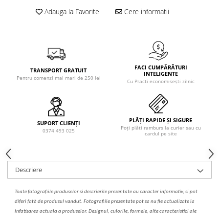
Solutie de indepartat rugina si
pentru par, masca de par
Adauga la Favorite
Cere informatii
calcar
Vata demachianta
FACI CUMPĂRĂTURI
TRANSPORT GRATUIT
INTELIGENTE
Pentru comenzi mai mari de 250 lei
Cu Practi economisești zilnic
PLĂȚI RAPIDE ȘI SIGURE
SUPORT CLIENȚI
Poți plăti ramburs la curier sau cu
0374 493 025
cardul pe site
Descriere
Toate fotografiile produselor
si
descrierile
prezentate au caracter informativ,
s
i pot
diferi fa
t
ă de produsul v
a
ndut. Fotografiile prezentate pot s
a
nu fie actualizate la
infatisarea
actual
a
a produselor. Designul, culorile, formele, alte caracteristici ale