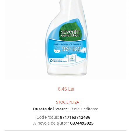
Gel, spuma de ras
Detergent pardoseala
Indepartarea parului
Detergent toaleta
Ingrijirea buzei
Echipamente de curăţenie
Lotiune de corp
Folie aluminiu,folie alimentara
Pachete de cadouri
Galeata mop
Parfum
Hartie igienica
Pasta de dinti
Insecticide
Pensula machiaj
Lavete de curatare
Periuta de dinti
Mop
Produse pentru coafat
Parfum de camere
6,45 Lei
Produse pentru curatarea tenului
Produse de dezinfectare
Sampon
STOC EPUIZAT
Rola scame
Sapun lichid, sapun
Durata de livrare:
1-3 zile lucrătoare
Sac menajer
Cod Produs:
8717163712436
Sare de baie
Ai nevoie de ajutor?
0374493025
Servetel
Tratament pentru par, conditioner