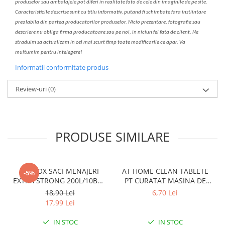
produselor sau ambalajele pot diferi in realitate fa
ta
de cele din imaginile de pe site.
C
aracteristicile descrise sunt cu titlu informativ, put
a
nd fi schimbate f
a
r
a
inst
iin
t
are
prealabil
a
din partea produc
a
torilor produselor. Nicio prezentare, fotografie sau
descriere nu oblig
a
firma producatoare sau pe noi, in niciun fel fa
ta
de client. Ne
str
a
duim s
a
actualiz
a
m
i
n cel mai scurt timp toate modific
a
rile ce apar. V
a
mul
t
umim pentru i
nt
elegere!
Informatii conformitate produs
Review-uri
(0)
PRODUSE SIMILARE
CLINOX SACI MENAJERI
AT HOME CLEAN TABLETE
-5%
EXTRA STRONG 200L/10BUC
PT CURATAT MASINA DE
LDPE NEGRI (90*122CM)
SPALAT VASE 2*40GR
18,90 Lei
6,70 Lei
ETICHETA MOV
17,99 Lei
IN STOC
IN STOC