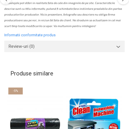
ambalajele pot diferi in realitate fa
ta
de cele din imaginile de pe site. C
aracteristicile
descrise sunt cu titlu informativ, put
a
nd fi schimbate f
a
r
a
inst
iin
t
are prealabil
a
din partea
produc
a
torilor produselor. Nicio prezentare, fotografie sau descriere nu oblig
a
firma
producatoare sau pe noi, in niciun fel fa
ta
de client. Ne str
a
duim s
a
actualiz
a
m
i
n cel mai
scurt timp toate modific
a
rile ce apar. V
a
mul
t
umim pentru i
nt
elegere!
Informatii conformitate produs
Review-uri
(0)
Produse similare
-5%