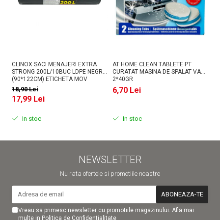
CLINOX SACI MENAJERI EXTRA
AT HOME CLEAN TABLETE PT
FI
STRONG 200L/10BUC LDPE NEGRI
CURATAT MASINA DE SPALAT VASE
CU
(90*122CM) ETICHETA MOV
2*40GR
2
18,90 Lei
6,70 Lei
1
17,99 Lei
In stoc
In stoc
NEWSLETTER
Nu rata ofertele si promotiile noastre
Vreau sa primesc newsletter cu promotiile magazinului. Afla mai
multe in
Politica de Confidentialitate