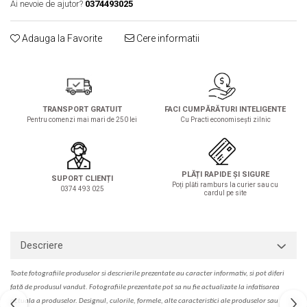
Ai nevoie de ajutor?
0374493025
Solutie de indepartat rugina si
pentru par, masca de par
calcar
Vata demachianta
Adauga la Favorite
Cere informatii
TRANSPORT GRATUIT
FACI CUMPĂRĂTURI INTELIGENTE
Pentru comenzi mai mari de 250 lei
Cu Practi economisești zilnic
PLĂȚI RAPIDE ȘI SIGURE
SUPORT CLIENȚI
Poți plăti ramburs la curier sau cu
0374 493 025
cardul pe site
Descriere
Toate fotografiile produselor
si
descrierile
prezentate au caracter informativ,
s
i pot diferi
fa
t
ă de produsul v
a
ndut. Fotografiile prezentate pot s
a
nu fie actualizate la
infatisarea
actual
a
a produselor. Designul, culorile, formele, alte caracteristici ale produselor sau