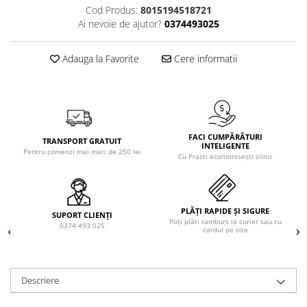
Solutie de indepartat rugina si
pentru par, masca de par
Cod Produs:
8015194518721
calcar
Ai nevoie de ajutor?
0374493025
Vata demachianta
Adauga la Favorite
Cere informatii
FACI CUMPĂRĂTURI
TRANSPORT GRATUIT
INTELIGENTE
Pentru comenzi mai mari de 250 lei
Cu Practi economisești zilnic
PLĂȚI RAPIDE ȘI SIGURE
SUPORT CLIENȚI
Poți plăti ramburs la curier sau cu
0374 493 025
cardul pe site
Descriere