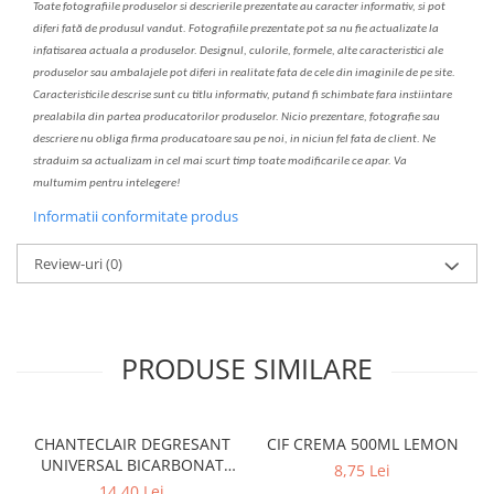
Toate fotografiile produselor
si
descrierile
prezentate au caracter informativ,
s
i pot
diferi fa
t
ă de produsul v
a
ndut. Fotografiile prezentate pot s
a
nu fie actualizate la
infatisarea
actual
a
a produselor. Designul, culorile, formele, alte caracteristici ale
produselor sau ambalajele pot diferi in realitate fa
ta
de cele din imaginile de pe site.
C
aracteristicile descrise sunt cu titlu informativ, put
a
nd fi schimbate f
a
r
a
inst
iin
t
are
prealabil
a
din partea produc
a
torilor produselor. Nicio prezentare, fotografie sau
descriere nu oblig
a
firma producatoare sau pe noi, in niciun fel fa
ta
de client. Ne
str
a
duim s
a
actualiz
a
m
i
n cel mai scurt timp toate modific
a
rile ce apar. V
a
mul
t
umim pentru i
nt
elegere!
Informatii conformitate produs
Review-uri
(0)
PRODUSE SIMILARE
CHANTECLAIR DEGRESANT
CIF CREMA 500ML LEMON
UNIVERSAL BICARBONAT
8,75 Lei
600ML CU PULVERIZATOR
14,40 Lei