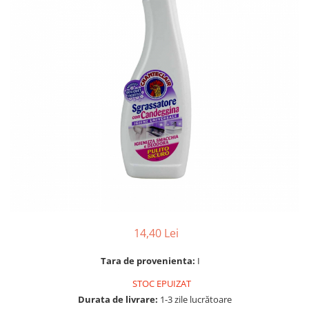
Gel, spuma de ras
Detergent pardoseala
Indepartarea parului
Detergent toaleta
Ingrijirea buzei
Echipamente de curăţenie
Lotiune de corp
Folie aluminiu,folie alimentara
Pachete de cadouri
Galeata mop
Parfum
Hartie igienica
Pasta de dinti
Insecticide
Pensula machiaj
Lavete de curatare
Periuta de dinti
Mop
Produse pentru coafat
Parfum de camere
Produse pentru curatarea tenului
Produse de dezinfectare
14,40 Lei
Sampon
Rola scame
Sapun lichid, sapun
Tara de provenienta:
I
Sac menajer
Sare de baie
STOC EPUIZAT
Servetel
Tratament pentru par, conditioner
Durata de livrare:
1-3 zile lucrătoare