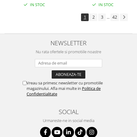
IN STOC
IN STOC
1
2
3
42
...
NEWSLETTER
Nu rata ofertele si promotiile noastre
Vreau sa primesc newsletter cu promotiile
magazinului. Afla mai multe in
Politica de
Confidentialitate
SOCIAL
Urmareste-ne in social media