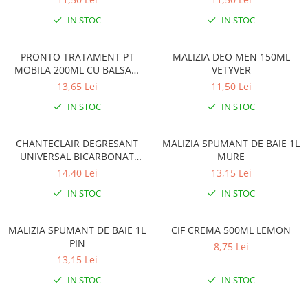
Solutie de indepartat rugina si
pentru par, masca de par
calcar
IN STOC
IN STOC
Vata demachianta
PRONTO TRATAMENT PT
MALIZIA DEO MEN 150ML
MOBILA 200ML CU BALSAM
VETYVER
CEARA DE ALBINE
13,65 Lei
11,50 Lei
IN STOC
IN STOC
CHANTECLAIR DEGRESANT
MALIZIA SPUMANT DE BAIE 1L
UNIVERSAL BICARBONAT
MURE
600ML CU PULVERIZATOR
14,40 Lei
13,15 Lei
IN STOC
IN STOC
MALIZIA SPUMANT DE BAIE 1L
CIF CREMA 500ML LEMON
PIN
8,75 Lei
13,15 Lei
IN STOC
IN STOC