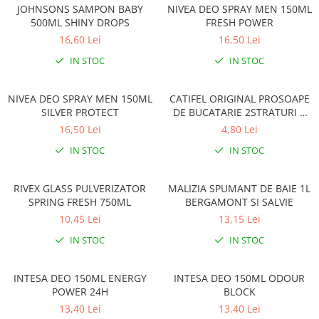
JOHNSONS SAMPON BABY
NIVEA DEO SPRAY MEN 150ML
500ML SHINY DROPS
FRESH POWER
16,60 Lei
16,50 Lei
IN STOC
IN STOC
NIVEA DEO SPRAY MEN 150ML
CATIFEL ORIGINAL PROSOAPE
SILVER PROTECT
DE BUCATARIE 2STRATURI 2
ROLE/PACHET
16,50 Lei
4,80 Lei
IN STOC
IN STOC
RIVEX GLASS PULVERIZATOR
MALIZIA SPUMANT DE BAIE 1L
SPRING FRESH 750ML
BERGAMONT SI SALVIE
10,45 Lei
13,15 Lei
IN STOC
IN STOC
INTESA DEO 150ML ENERGY
INTESA DEO 150ML ODOUR
POWER 24H
BLOCK
13,40 Lei
13,40 Lei