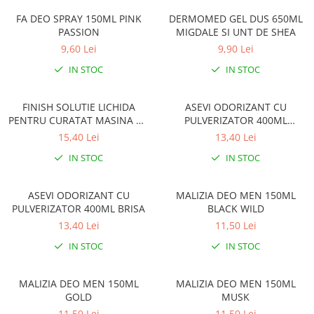
Gel, spuma de ras
Detergent pardoseala
FA DEO SPRAY 150ML PINK
DERMOMED GEL DUS 650ML
Indepartarea parului
PASSION
MIGDALE SI UNT DE SHEA
Detergent toaleta
Ingrijirea buzei
9,60 Lei
9,90 Lei
Echipamente de curăţenie
Lotiune de corp
IN STOC
IN STOC
Folie aluminiu,folie alimentara
Pachete de cadouri
Galeata mop
FINISH SOLUTIE LICHIDA
ASEVI ODORIZANT CU
Parfum
PENTRU CURATAT MASINA DE
PULVERIZATOR 400ML
Hartie igienica
Pasta de dinti
SPALAT VASE 250ML LEMON
PRIMAVERA
15,40 Lei
13,40 Lei
Insecticide
Pensula machiaj
IN STOC
IN STOC
Lavete de curatare
Periuta de dinti
Mop
ASEVI ODORIZANT CU
MALIZIA DEO MEN 150ML
Produse pentru coafat
PULVERIZATOR 400ML BRISA
BLACK WILD
Parfum de camere
Produse pentru curatarea tenului
13,40 Lei
11,50 Lei
Produse de dezinfectare
Sampon
IN STOC
IN STOC
Rola scame
Sapun lichid, sapun
Sac menajer
Sare de baie
MALIZIA DEO MEN 150ML
MALIZIA DEO MEN 150ML
Servetel
GOLD
MUSK
Tratament pentru par, conditioner
11,50 Lei
11,50 Lei