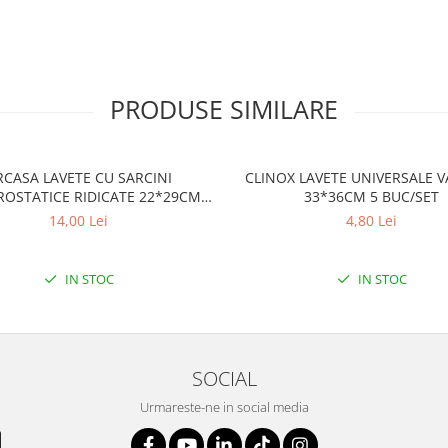
PRODUSE SIMILARE
RCASA LAVETE CU SARCINI
CLINOX LAVETE UNIVERSALE 
ROSTATICE RIDICATE 22*29CM
33*36CM 5 BUC/SET
30BUC/SET DEP673_3
14,00 Lei
4,80 Lei
IN STOC
IN STOC
SOCIAL
Urmareste-ne in social media