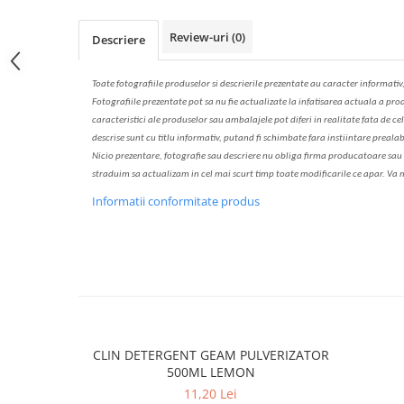
Solutie de indepartat rugina si
pentru par, masca de par
calcar
Vata demachianta
Review-uri
(0)
Descriere
Toate fotografiile produselor
si
descrierile
prezentate au caracter informativ
Fotografiile prezentate pot s
a
nu fie actualizate la
infatisarea
actual
a
a prod
caracteristici ale produselor sau ambalajele pot diferi in realitate fa
ta
de cel
descrise sunt cu titlu informativ, put
a
nd fi schimbate f
a
r
a
inst
iin
t
are prealab
Nicio prezentare, fotografie sau descriere nu oblig
a
firma producatoare sau pe
str
a
duim s
a
actualiz
a
m
i
n cel mai scurt timp toate modific
a
rile ce apar. V
a
m
Informatii conformitate produs
CLIN DETERGENT GEAM PULVERIZATOR
500ML LEMON
11,20 Lei