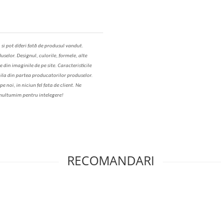
,
s
i pot diferi fa
t
ă de produsul v
a
ndut.
uselor. Designul, culorile, formele, alte
e din imaginile de pe site. C
aracteristicile
il
a
din partea produc
a
torilor produselor.
 noi, in niciun fel fa
ta
de client. Ne
ul
t
umim pentru i
nt
elegere!
RECOMANDARI