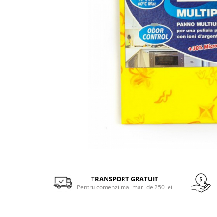
Gel, spuma de ras
Detergent pardoseala
Indepartarea parului
Detergent toaleta
Ingrijirea buzei
Echipamente de curăţenie
Lotiune de corp
Folie aluminiu,folie alimentara
Pachete de cadouri
Galeata mop
Parfum
Hartie igienica
Pasta de dinti
Insecticide
Pensula machiaj
Lavete de curatare
Periuta de dinti
Mop
Produse pentru coafat
Parfum de camere
Produse pentru curatarea tenului
Distribuie
Produse de dezinfectare
Sampon
pe
Rola scame
Facebook
TRANSPORT GRATUIT
Sapun lichid, sapun
Pentru comenzi mai mari de 250 lei
Sac menajer
Sare de baie
Servetel
Tratament pentru par, conditioner