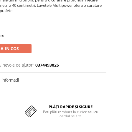
onale din microfibra, pentru o curatare profunda. Fiecare
etri x 40 centimetri. Lavetele Multipower ofera o curatare
prafete.
are
A IN COS
Ai nevoie de ajutor?
0374493025
informatii
PLĂȚI RAPIDE ȘI SIGURE
Poți plăti ramburs la curier sau cu
cardul pe site