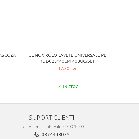
VASCOZA
CLINOX ROLO LAVETE UNIVERSALE PE
KUCHCIK 
ROLA 25*40CM 40BUC/SET
GEAMU
17,30 Lei
IN STOC
SUPORT CLIENTI
Luni-Vineri, în intervalul 09:00-16:00
0374493025