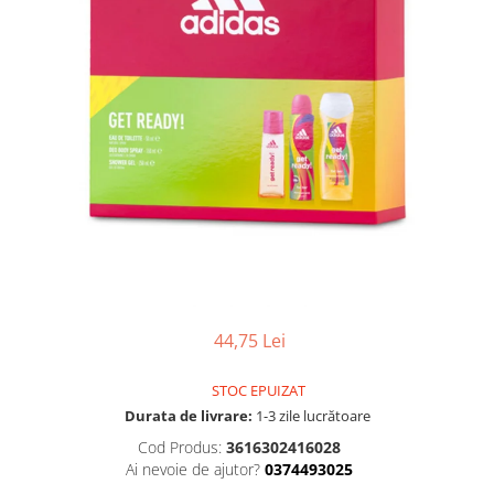
Gel, spuma de ras
Detergent pardoseala
Indepartarea parului
Detergent toaleta
Ingrijirea buzei
Echipamente de curăţenie
Lotiune de corp
Folie aluminiu,folie alimentara
Pachete de cadouri
Galeata mop
Parfum
Hartie igienica
Pasta de dinti
Insecticide
Pensula machiaj
Lavete de curatare
Periuta de dinti
Mop
Produse pentru coafat
Parfum de camere
44,75 Lei
Produse pentru curatarea tenului
Produse de dezinfectare
Sampon
STOC EPUIZAT
Rola scame
Sapun lichid, sapun
Durata de livrare:
1-3 zile lucrătoare
Sac menajer
Sare de baie
Cod Produs:
3616302416028
Servetel
Ai nevoie de ajutor?
0374493025
Tratament pentru par, conditioner