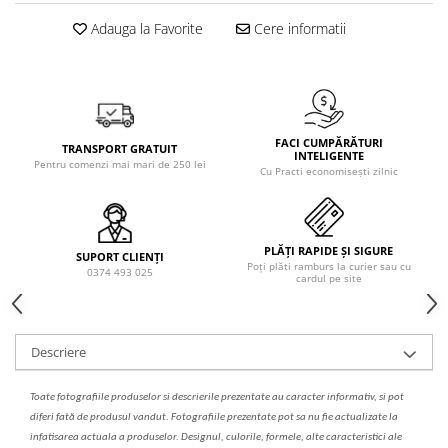
Solutie de indepartat rugina si
pentru par, masca de par
calcar
Adauga la Favorite
Cere informatii
Vata demachianta
FACI CUMPĂRĂTURI
TRANSPORT GRATUIT
INTELIGENTE
Pentru comenzi mai mari de 250 lei
Cu Practi economisești zilnic
PLĂȚI RAPIDE ȘI SIGURE
SUPORT CLIENȚI
Poți plăti ramburs la curier sau cu
0374 493 025
cardul pe site
Descriere
Toate fotografiile produselor
si
descrierile
prezentate au caracter informativ,
s
i pot
diferi fa
t
ă de produsul v
a
ndut. Fotografiile prezentate pot s
a
nu fie actualizate la
infatisarea
actual
a
a produselor. Designul, culorile, formele, alte caracteristici ale