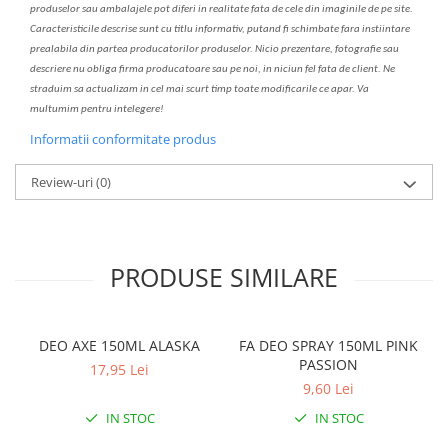
produselor sau ambalajele pot diferi in realitate fa
ta
de cele din imaginile de pe site.
C
aracteristicile descrise sunt cu titlu informativ, put
a
nd fi schimbate f
a
r
a
inst
iin
t
are
prealabil
a
din partea produc
a
torilor produselor. Nicio prezentare, fotografie sau
descriere nu oblig
a
firma producatoare sau pe noi, in niciun fel fa
ta
de client. Ne
str
a
duim s
a
actualiz
a
m
i
n cel mai scurt timp toate modific
a
rile ce apar. V
a
mul
t
umim pentru i
nt
elegere!
Informatii conformitate produs
Review-uri
(0)
PRODUSE SIMILARE
DEO AXE 150ML ALASKA
FA DEO SPRAY 150ML PINK
PASSION
17,95 Lei
9,60 Lei
IN STOC
IN STOC