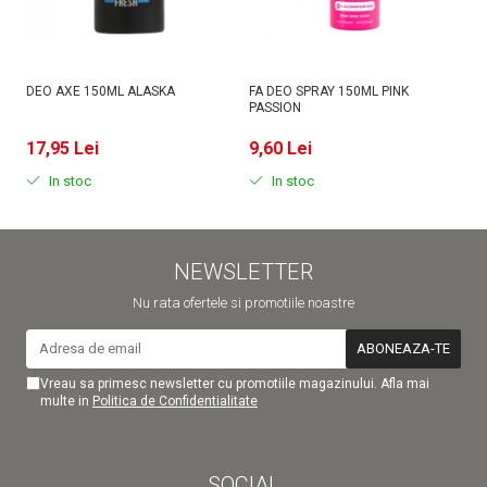
DEO AXE 150ML ALASKA
FA DEO SPRAY 150ML PINK
D
PASSION
MI
17,95 Lei
9,60 Lei
9
In stoc
In stoc
NEWSLETTER
Nu rata ofertele si promotiile noastre
Vreau sa primesc newsletter cu promotiile magazinului. Afla mai
multe in
Politica de Confidentialitate
SOCIAL