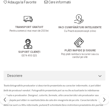
Solutie de indepartat rugina si
pentru par, masca de par
Adauga la Favorite
Cere informatii
calcar
Vata demachianta
TRANSPORT GRATUIT
FACI CUMPĂRĂTURI INTELIGENTE
Pentru comenzi mai mari de 250 lei
Cu Practi economisești zilnic
PLĂȚI RAPIDE ȘI SIGURE
SUPORT CLIENȚI
Poți plăti ramburs la curier sau cu
0374 493 025
cardul pe site
Descriere
Toate fotografiile produselor
si
descrierile
prezentate au caracter informativ,
s
i pot diferi
fa
t
ă de produsul v
a
ndut. Fotografiile prezentate pot s
a
nu fie actualizate la
infatisarea
actual
a
a produselor. Designul, culorile, formele, alte caracteristici ale produselor sau
ambalajele pot diferi in realitate fa
ta
de cele din imaginile de pe site. C
aracteristicile
descrise sunt cu titlu informativ, put
a
nd fi schimbate f
a
r
a
inst
iin
t
are prealabil
a
din partea