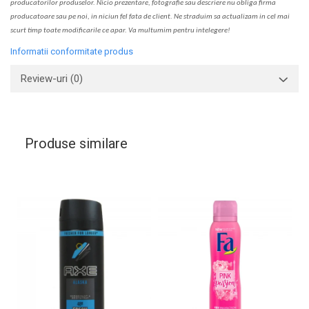
produc
a
torilor produselor. Nicio prezentare, fotografie sau descriere nu oblig
a
firma
producatoare sau pe noi, in niciun fel fa
ta
de client. Ne str
a
duim s
a
actualiz
a
m
i
n cel mai
scurt timp toate modific
a
rile ce apar. V
a
mul
t
umim pentru i
nt
elegere!
Informatii conformitate produs
Review-uri
(0)
Produse similare