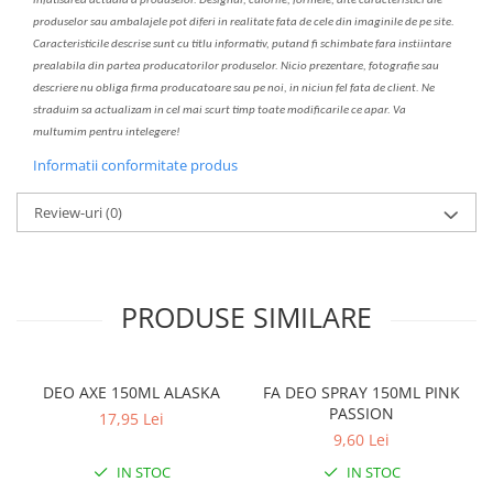
infatisarea
actual
a
a produselor. Designul, culorile, formele, alte caracteristici ale
produselor sau ambalajele pot diferi in realitate fa
ta
de cele din imaginile de pe site.
C
aracteristicile descrise sunt cu titlu informativ, put
a
nd fi schimbate f
a
r
a
inst
iin
t
are
prealabil
a
din partea produc
a
torilor produselor. Nicio prezentare, fotografie sau
descriere nu oblig
a
firma producatoare sau pe noi, in niciun fel fa
ta
de client. Ne
str
a
duim s
a
actualiz
a
m
i
n cel mai scurt timp toate modific
a
rile ce apar. V
a
mul
t
umim pentru i
nt
elegere!
Informatii conformitate produs
Review-uri
(0)
PRODUSE SIMILARE
DEO AXE 150ML ALASKA
FA DEO SPRAY 150ML PINK
PASSION
17,95 Lei
9,60 Lei
IN STOC
IN STOC