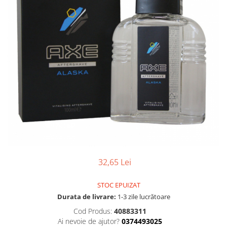
Gel, spuma de ras
Detergent pardoseala
Indepartarea parului
Detergent toaleta
Ingrijirea buzei
Echipamente de curăţenie
Lotiune de corp
Folie aluminiu,folie alimentara
Pachete de cadouri
Galeata mop
Parfum
Hartie igienica
Pasta de dinti
Insecticide
Pensula machiaj
Lavete de curatare
Periuta de dinti
Mop
Produse pentru coafat
Parfum de camere
Produse pentru curatarea tenului
32,65 Lei
Produse de dezinfectare
Sampon
Rola scame
STOC EPUIZAT
Sapun lichid, sapun
Durata de livrare:
1-3 zile lucrătoare
Sac menajer
Sare de baie
Cod Produs:
40883311
Servetel
Tratament pentru par, conditioner
Ai nevoie de ajutor?
0374493025