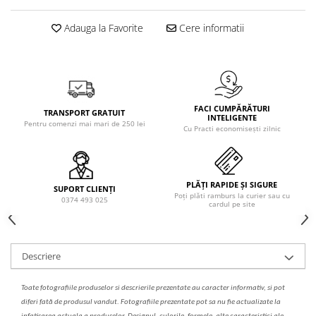
Solutie de indepartat rugina si
pentru par, masca de par
calcar
Vata demachianta
Adauga la Favorite
Cere informatii
FACI CUMPĂRĂTURI
TRANSPORT GRATUIT
INTELIGENTE
Pentru comenzi mai mari de 250 lei
Cu Practi economisești zilnic
PLĂȚI RAPIDE ȘI SIGURE
SUPORT CLIENȚI
Poți plăti ramburs la curier sau cu
0374 493 025
cardul pe site
Descriere
Toate fotografiile produselor
si
descrierile
prezentate au caracter informativ,
s
i pot
diferi fa
t
ă de produsul v
a
ndut. Fotografiile prezentate pot s
a
nu fie actualizate la