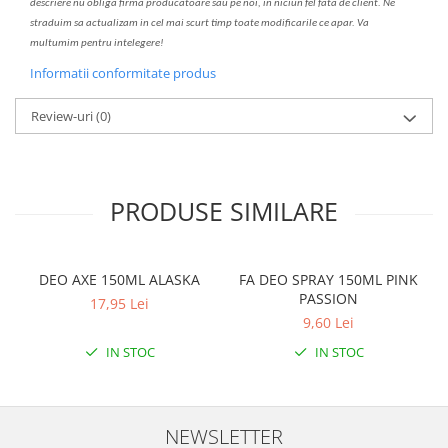
descriere nu oblig
a
firma producatoare sau pe noi, in niciun fel fa
ta
de client. Ne
str
a
duim s
a
actualiz
a
m
i
n cel mai scurt timp toate modific
a
rile ce apar. V
a
mul
t
umim pentru i
nt
elegere!
Informatii conformitate produs
Review-uri
(0)
PRODUSE SIMILARE
DEO AXE 150ML ALASKA
FA DEO SPRAY 150ML PINK
PASSION
17,95 Lei
9,60 Lei
IN STOC
IN STOC
NEWSLETTER