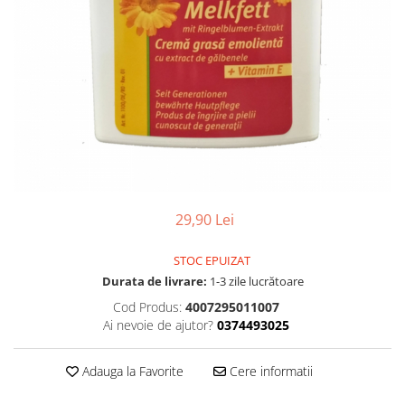
Gel, spuma de ras
Detergent pardoseala
Indepartarea parului
Detergent toaleta
Ingrijirea buzei
Echipamente de curăţenie
Lotiune de corp
Folie aluminiu,folie alimentara
Pachete de cadouri
Galeata mop
Parfum
Hartie igienica
Pasta de dinti
Insecticide
Pensula machiaj
Lavete de curatare
29,90 Lei
Periuta de dinti
Mop
Produse pentru coafat
STOC EPUIZAT
Parfum de camere
Produse pentru curatarea tenului
Durata de livrare:
1-3 zile lucrătoare
Produse de dezinfectare
Cod Produs:
4007295011007
Sampon
Ai nevoie de ajutor?
0374493025
Rola scame
Sapun lichid, sapun
Sac menajer
Sare de baie
Adauga la Favorite
Cere informatii
Servetel
Tratament pentru par, conditioner