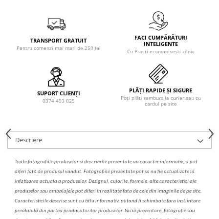
Solutie de indepartat rugina si
pentru par, masca de par
calcar
Vata demachianta
FACI CUMPĂRĂTURI
TRANSPORT GRATUIT
INTELIGENTE
Pentru comenzi mai mari de 250 lei
Cu Practi economisești zilnic
PLĂȚI RAPIDE ȘI SIGURE
SUPORT CLIENȚI
Poți plăti ramburs la curier sau cu
0374 493 025
cardul pe site
Descriere
Toate fotografiile produselor
si
descrierile
prezentate au caracter informativ,
s
i pot
diferi fa
t
ă de produsul v
a
ndut. Fotografiile prezentate pot s
a
nu fie actualizate la
infatisarea
actual
a
a produselor. Designul, culorile, formele, alte caracteristici ale
produselor sau ambalajele pot diferi in realitate fa
ta
de cele din imaginile de pe site.
C
aracteristicile descrise sunt cu titlu informativ, put
a
nd fi schimbate f
a
r
a
inst
iin
t
are
prealabil
a
din partea produc
a
torilor produselor. Nicio prezentare, fotografie sau