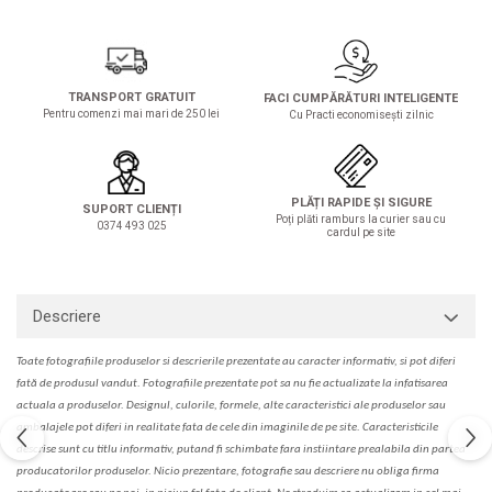
Solutie de indepartat rugina si
pentru par, masca de par
calcar
Vata demachianta
TRANSPORT GRATUIT
FACI CUMPĂRĂTURI INTELIGENTE
Pentru comenzi mai mari de 250 lei
Cu Practi economisești zilnic
PLĂȚI RAPIDE ȘI SIGURE
SUPORT CLIENȚI
Poți plăti ramburs la curier sau cu
0374 493 025
cardul pe site
Descriere
Toate fotografiile produselor
si
descrierile
prezentate au caracter informativ,
s
i pot diferi
fa
t
ă de produsul v
a
ndut. Fotografiile prezentate pot s
a
nu fie actualizate la
infatisarea
actual
a
a produselor. Designul, culorile, formele, alte caracteristici ale produselor sau
ambalajele pot diferi in realitate fa
ta
de cele din imaginile de pe site. C
aracteristicile
descrise sunt cu titlu informativ, put
a
nd fi schimbate f
a
r
a
inst
iin
t
are prealabil
a
din partea
produc
a
torilor produselor. Nicio prezentare, fotografie sau descriere nu oblig
a
firma