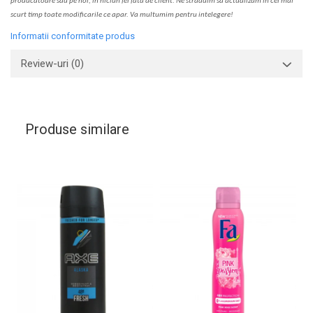
producatoare sau pe noi, in niciun fel fa
ta
de client. Ne str
a
duim s
a
actualiz
a
m
i
n cel mai
scurt timp toate modific
a
rile ce apar. V
a
mul
t
umim pentru i
nt
elegere!
Informatii conformitate produs
Review-uri
(0)
Produse similare