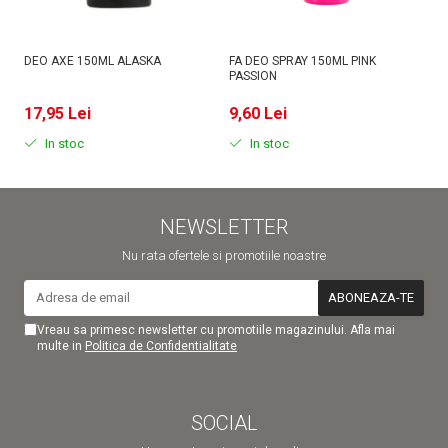
DEO AXE 150ML ALASKA
FA DEO SPRAY 150ML PINK
D
PASSION
MI
17,95 Lei
9,60 Lei
9
In stoc
In stoc
NEWSLETTER
Nu rata ofertele si promotiile noastre
Vreau sa primesc newsletter cu promotiile magazinului. Afla mai
multe in
Politica de Confidentialitate
SOCIAL