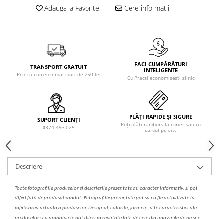
Solutie de indepartat rugina si
pentru par, masca de par
Adauga la Favorite
Cere informatii
calcar
Vata demachianta
FACI CUMPĂRĂTURI
TRANSPORT GRATUIT
INTELIGENTE
Pentru comenzi mai mari de 250 lei
Cu Practi economisești zilnic
PLĂȚI RAPIDE ȘI SIGURE
SUPORT CLIENȚI
Poți plăti ramburs la curier sau cu
0374 493 025
cardul pe site
Descriere
Toate fotografiile produselor
si
descrierile
prezentate au caracter informativ,
s
i pot
diferi fa
t
ă de produsul v
a
ndut. Fotografiile prezentate pot s
a
nu fie actualizate la
infatisarea
actual
a
a produselor. Designul, culorile, formele, alte caracteristici ale
produselor sau ambalajele pot diferi in realitate fa
ta
de cele din imaginile de pe site.