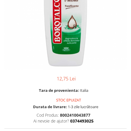
Gel, spuma de ras
Detergent pardoseala
Indepartarea parului
Detergent toaleta
Ingrijirea buzei
Echipamente de curăţenie
Lotiune de corp
Folie aluminiu,folie alimentara
Pachete de cadouri
Galeata mop
Parfum
Hartie igienica
Pasta de dinti
Insecticide
Pensula machiaj
Lavete de curatare
Periuta de dinti
12,75 Lei
Mop
Produse pentru coafat
Parfum de camere
Tara de provenienta:
Italia
Produse pentru curatarea tenului
Produse de dezinfectare
Sampon
STOC EPUIZAT
Rola scame
Durata de livrare:
1-3 zile lucrătoare
Sapun lichid, sapun
Sac menajer
Cod Produs:
8002410043877
Sare de baie
Ai nevoie de ajutor?
0374493025
Servetel
Tratament pentru par, conditioner