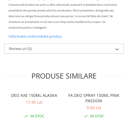
C
aracteristicile descrise sunt cu titlu informativ, put
a
nd fi schimbate f
a
r
a
inst
iin
t
are
prealabil
a
din partea produc
a
torilor produselor. Nicio prezentare, fotografie sau
descriere nu oblig
a
firma producatoare sau pe noi, in niciun fel fa
ta
de client. Ne
str
a
duim s
a
actualiz
a
m
i
n cel mai scurt timp toate modific
a
rile ce apar. V
a
mul
t
umim pentru i
nt
elegere!
Informatii conformitate produs
Review-uri
(0)
PRODUSE SIMILARE
DEO AXE 150ML ALASKA
FA DEO SPRAY 150ML PINK
PASSION
17,95 Lei
9,60 Lei
IN STOC
IN STOC