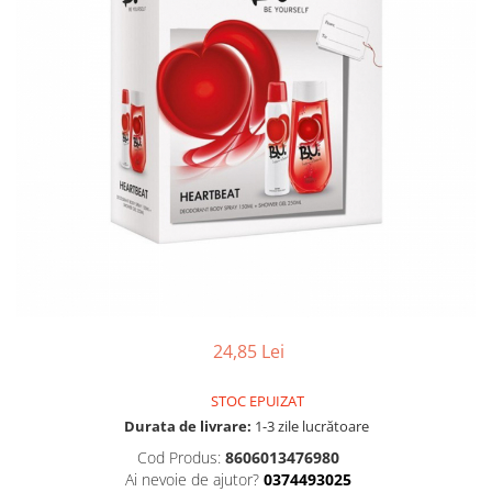
Gel, spuma de ras
Detergent pardoseala
Indepartarea parului
Detergent toaleta
Ingrijirea buzei
Echipamente de curăţenie
Lotiune de corp
Folie aluminiu,folie alimentara
Pachete de cadouri
Galeata mop
Parfum
Hartie igienica
Pasta de dinti
Insecticide
Pensula machiaj
Lavete de curatare
Periuta de dinti
Mop
Produse pentru coafat
Parfum de camere
Produse pentru curatarea tenului
24,85 Lei
Produse de dezinfectare
Sampon
Rola scame
STOC EPUIZAT
Sapun lichid, sapun
Durata de livrare:
1-3 zile lucrătoare
Sac menajer
Sare de baie
Cod Produs:
8606013476980
Servetel
Tratament pentru par, conditioner
Ai nevoie de ajutor?
0374493025