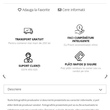
Solutie de indepartat rugina si
pentru par, masca de par
calcar
Vata demachianta
Adauga la Favorite
Cere informatii
FACI CUMPĂRĂTURI
TRANSPORT GRATUIT
INTELIGENTE
Pentru comenzi mai mari de 250 lei
Cu Practi economisești zilnic
PLĂȚI RAPIDE ȘI SIGURE
SUPORT CLIENȚI
Poți plăti ramburs la curier sau cu
0374 493 025
cardul pe site
Descriere
Toate fotografiile produselor
si
descrierile
prezentate au caracter informativ,
s
i pot
diferi fa
t
ă de produsul v
a
ndut. Fotografiile prezentate pot s
a
nu fie actualizate la