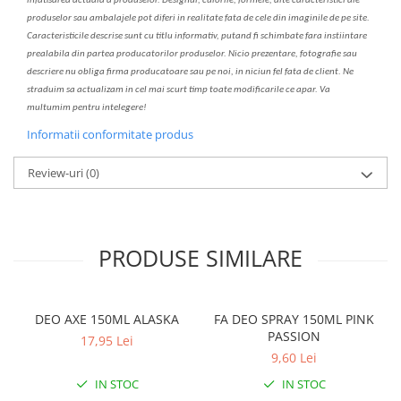
infatisarea
actual
a
a produselor. Designul, culorile, formele, alte caracteristici ale
produselor sau ambalajele pot diferi in realitate fa
ta
de cele din imaginile de pe site.
C
aracteristicile descrise sunt cu titlu informativ, put
a
nd fi schimbate f
a
r
a
inst
iin
t
are
prealabil
a
din partea produc
a
torilor produselor. Nicio prezentare, fotografie sau
descriere nu oblig
a
firma producatoare sau pe noi, in niciun fel fa
ta
de client. Ne
str
a
duim s
a
actualiz
a
m
i
n cel mai scurt timp toate modific
a
rile ce apar. V
a
mul
t
umim pentru i
nt
elegere!
Informatii conformitate produs
Review-uri
(0)
PRODUSE SIMILARE
DEO AXE 150ML ALASKA
FA DEO SPRAY 150ML PINK
PASSION
17,95 Lei
9,60 Lei
IN STOC
IN STOC