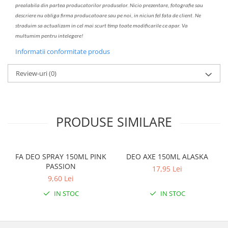
prealabil
a
din partea produc
a
torilor produselor. Nicio prezentare, fotografie sau
descriere nu oblig
a
firma producatoare sau pe noi, in niciun fel fa
ta
de client. Ne
str
a
duim s
a
actualiz
a
m
i
n cel mai scurt timp toate modific
a
rile ce apar. V
a
mul
t
umim pentru i
nt
elegere!
Informatii conformitate produs
Review-uri
(0)
PRODUSE SIMILARE
FA DEO SPRAY 150ML PINK
DEO AXE 150ML ALASKA
PASSION
17,95 Lei
9,60 Lei
IN STOC
IN STOC