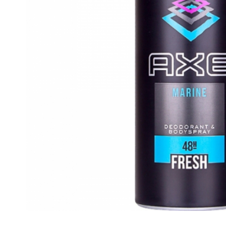
Gel, spuma de ras
Detergent pardoseala
Indepartarea parului
Detergent toaleta
Ingrijirea buzei
Echipamente de curăţenie
Lotiune de corp
Folie aluminiu,folie alimentara
Pachete de cadouri
Galeata mop
Parfum
Hartie igienica
Pasta de dinti
Insecticide
Pensula machiaj
Lavete de curatare
Periuta de dinti
Mop
Produse pentru coafat
Parfum de camere
Produse pentru curatarea tenului
Produse de dezinfectare
Sampon
Rola scame
Sapun lichid, sapun
Sac menajer
Sare de baie
Servetel
Tratament pentru par, conditioner
Distribuie