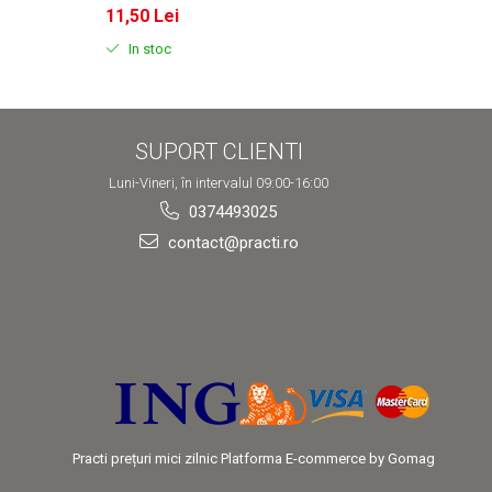
11,50 Lei
11,50
In stoc
In s
SUPORT CLIENTI
Luni-Vineri, în intervalul 09:00-16:00
0374493025
contact@practi.ro
Practi prețuri mici zilnic
Platforma E-commerce by Gomag