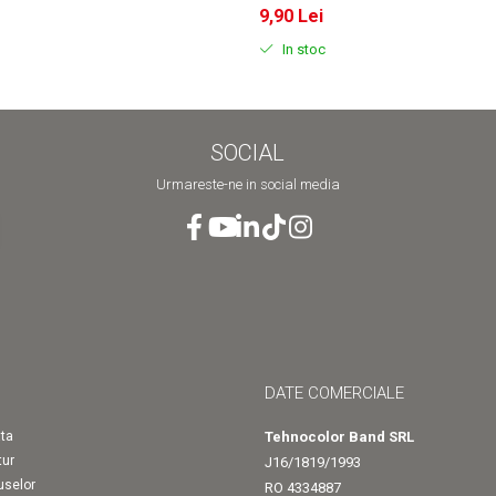
9,90 Lei
In stoc
SOCIAL
Urmareste-ne in social media
DATE COMERCIALE
ta
Tehnocolor Band SRL
tur
J16/1819/1993
uselor
RO 4334887