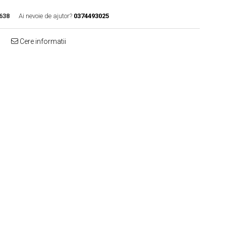
638
Ai nevoie de ajutor?
0374493025
Cere informatii