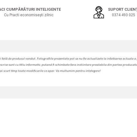
ACI CUMPĂRĂTURI INTELIGENTE
SUPORT CLIEN
Cu Practi economisești zilnic
0374 493 025
i fa
t
ă de produsul v
a
ndut. Fotografiile prezentate pot s
a
nu fie actualizate la
infatisarea
actual
a
a 
escrise sunt cu titlu informativ, put
a
nd fi schimbate f
a
r
a
inst
iin
t
are prealabil
a
din partea produc
a
t
ai scurt timp toate modific
a
rile ce apar. V
a
mul
t
umim pentru i
nt
elegere!