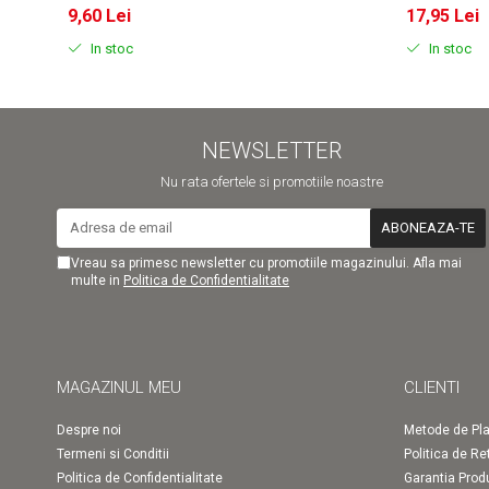
9,60 Lei
17,95 Lei
In stoc
In stoc
NEWSLETTER
Nu rata ofertele si promotiile noastre
Vreau sa primesc newsletter cu promotiile magazinului. Afla mai
multe in
Politica de Confidentialitate
MAGAZINUL MEU
CLIENTI
Despre noi
Metode de Pla
Termeni si Conditii
Politica de Re
Politica de Confidentialitate
Garantia Prod