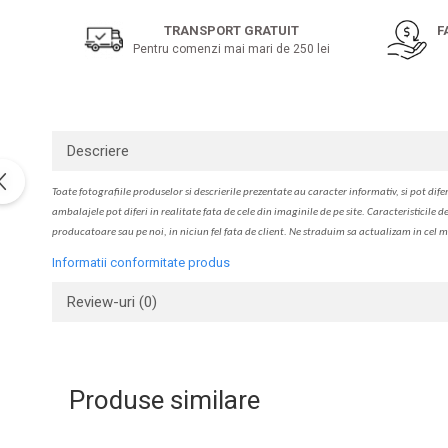
pe
Solutie de indepartat rugina si
pentru par, masca de par
Facebook
calcar
TRANSPORT GRATUIT
F
Vata demachianta
Pentru comenzi mai mari de 250 lei
Descriere
Toate fotografiile produselor
si
descrierile
prezentate au caracter informativ,
s
i pot difer
ambalajele pot diferi in realitate fa
ta
de cele din imaginile de pe site. C
aracteristicile d
producatoare sau pe noi, in niciun fel fa
ta
de client. Ne str
a
duim s
a
actualiz
a
m
i
n cel m
Informatii conformitate produs
Review-uri
(0)
Produse similare