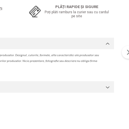
PLĂȚI RAPIDE ȘI SIGURE
ȚI
Poți plăti ramburs la curier sau cu cardul
pe site
produselor. Designul, culorile, formele, alte caracteristici ale produselor sau
orilor produselor. Nicio prezentare, fotografie sau descriere nu oblig
a
firma