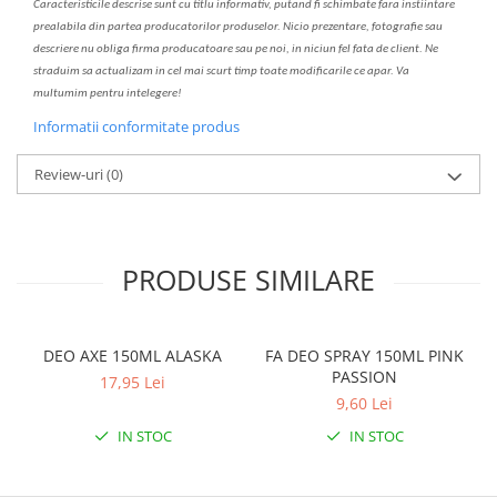
C
aracteristicile descrise sunt cu titlu informativ, put
a
nd fi schimbate f
a
r
a
inst
iin
t
are
prealabil
a
din partea produc
a
torilor produselor. Nicio prezentare, fotografie sau
descriere nu oblig
a
firma producatoare sau pe noi, in niciun fel fa
ta
de client. Ne
str
a
duim s
a
actualiz
a
m
i
n cel mai scurt timp toate modific
a
rile ce apar. V
a
mul
t
umim pentru i
nt
elegere!
Informatii conformitate produs
Review-uri
(0)
PRODUSE SIMILARE
DEO AXE 150ML ALASKA
FA DEO SPRAY 150ML PINK
PASSION
17,95 Lei
9,60 Lei
IN STOC
IN STOC