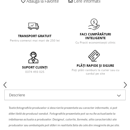
Adauga la Favorite
Cere informatii
Solutie de indepartat rugina si
pentru par, masca de par
calcar
Vata demachianta
FACI CUMPĂRĂTURI
TRANSPORT GRATUIT
INTELIGENTE
Pentru comenzi mai mari de 250 lei
Cu Practi economisești zilnic
PLĂȚI RAPIDE ȘI SIGURE
SUPORT CLIENȚI
Poți plăti ramburs la curier sau cu
0374 493 025
cardul pe site
Descriere
Toate fotografiile produselor
si
descrierile
prezentate au caracter informativ,
s
i pot
diferi fa
t
ă de produsul v
a
ndut. Fotografiile prezentate pot s
a
nu fie actualizate la
infatisarea
actual
a
a produselor. Designul, culorile, formele, alte caracteristici ale
produselor sau ambalajele pot diferi in realitate fa
ta
de cele din imaginile de pe site.