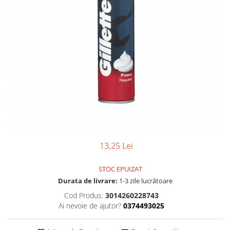
Gel, spuma de ras
Detergent pardoseala
Indepartarea parului
Detergent toaleta
Ingrijirea buzei
Echipamente de curăţenie
Lotiune de corp
Folie aluminiu,folie alimentara
Pachete de cadouri
Galeata mop
Parfum
Hartie igienica
Pasta de dinti
Insecticide
Pensula machiaj
Lavete de curatare
Periuta de dinti
Mop
Produse pentru coafat
13,25 Lei
Parfum de camere
Produse pentru curatarea tenului
STOC EPUIZAT
Produse de dezinfectare
Sampon
Durata de livrare:
1-3 zile lucrătoare
Rola scame
Sapun lichid, sapun
Cod Produs:
3014260228743
Sac menajer
Ai nevoie de ajutor?
0374493025
Sare de baie
Servetel
Tratament pentru par, conditioner