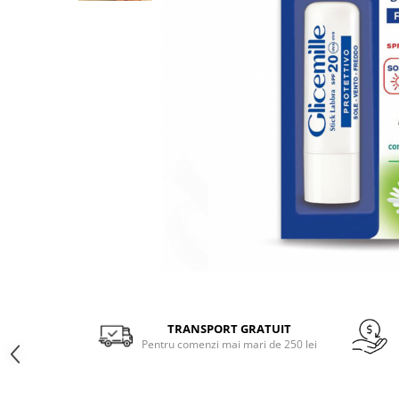
Gel, spuma de ras
Detergent pardoseala
Indepartarea parului
Detergent toaleta
Ingrijirea buzei
Echipamente de curăţenie
Lotiune de corp
Folie aluminiu,folie alimentara
Pachete de cadouri
Galeata mop
Parfum
Hartie igienica
Pasta de dinti
Insecticide
Pensula machiaj
Lavete de curatare
Periuta de dinti
Mop
Produse pentru coafat
Parfum de camere
Produse pentru curatarea tenului
Distribuie
Produse de dezinfectare
Sampon
pe
Rola scame
Facebook
TRANSPORT GRATUIT
Sapun lichid, sapun
Pentru comenzi mai mari de 250 lei
Sac menajer
Sare de baie
Servetel
Tratament pentru par, conditioner