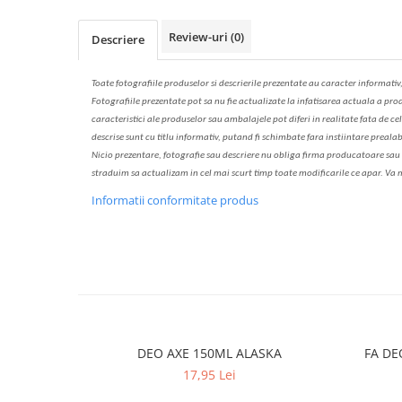
Solutie de indepartat rugina si
pentru par, masca de par
calcar
Vata demachianta
Review-uri
(0)
Descriere
Toate fotografiile produselor
si
descrierile
prezentate au caracter informativ
Fotografiile prezentate pot s
a
nu fie actualizate la
infatisarea
actual
a
a prod
caracteristici ale produselor sau ambalajele pot diferi in realitate fa
ta
de cel
descrise sunt cu titlu informativ, put
a
nd fi schimbate f
a
r
a
inst
iin
t
are prealab
Nicio prezentare, fotografie sau descriere nu oblig
a
firma producatoare sau pe
str
a
duim s
a
actualiz
a
m
i
n cel mai scurt timp toate modific
a
rile ce apar. V
a
m
Informatii conformitate produs
DEO AXE 150ML ALASKA
FA DE
17,95 Lei