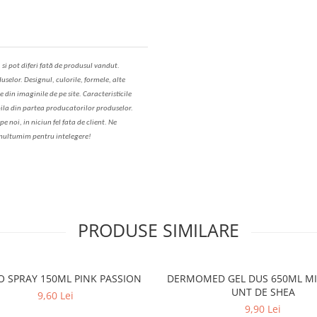
,
s
i pot diferi fa
t
ă de produsul v
a
ndut.
uselor. Designul, culorile, formele, alte
e din imaginile de pe site. C
aracteristicile
il
a
din partea produc
a
torilor produselor.
 noi, in niciun fel fa
ta
de client. Ne
ul
t
umim pentru i
nt
elegere!
PRODUSE SIMILARE
O SPRAY 150ML PINK PASSION
DERMOMED GEL DUS 650ML MI
UNT DE SHEA
9,60 Lei
9,90 Lei