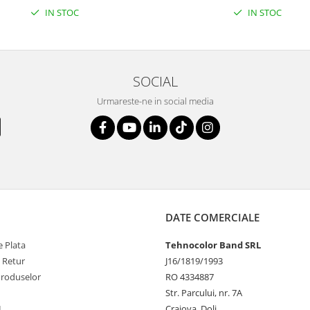
IN STOC
IN STOC
SOCIAL
Urmareste-ne in social media
DATE COMERCIALE
 Plata
Tehnocolor Band SRL
e Retur
J16/1819/1993
Produselor
RO 4334887
Str. Parcului, nr. 7A
L
Craiova, Dolj