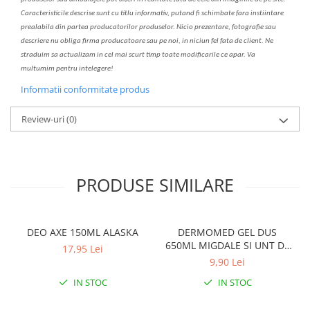
C
aracteristicile descrise sunt cu titlu informativ, put
a
nd fi schimbate f
a
r
a
inst
iin
t
are
prealabil
a
din partea produc
a
torilor produselor. Nicio prezentare, fotografie sau
descriere nu oblig
a
firma producatoare sau pe noi, in niciun fel fa
ta
de client. Ne
str
a
duim s
a
actualiz
a
m
i
n cel mai scurt timp toate modific
a
rile ce apar. V
a
mul
t
umim pentru i
nt
elegere!
Informatii conformitate produs
Review-uri
(0)
PRODUSE SIMILARE
DEO AXE 150ML ALASKA
DERMOMED GEL DUS
650ML MIGDALE SI UNT DE
17,95 Lei
SHEA
9,90 Lei
IN STOC
IN STOC