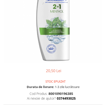
Gel, spuma de ras
Detergent pardoseala
Indepartarea parului
Detergent toaleta
Ingrijirea buzei
Echipamente de curăţenie
Lotiune de corp
Folie aluminiu,folie alimentara
Pachete de cadouri
Galeata mop
Parfum
Hartie igienica
Pasta de dinti
Insecticide
Pensula machiaj
Lavete de curatare
Periuta de dinti
Mop
Produse pentru coafat
20,50 Lei
Parfum de camere
Produse pentru curatarea tenului
Produse de dezinfectare
Sampon
STOC EPUIZAT
Rola scame
Durata de livrare:
1-3 zile lucrătoare
Sapun lichid, sapun
Sac menajer
Cod Produs:
8001090196385
Sare de baie
Ai nevoie de ajutor?
0374493025
Servetel
Tratament pentru par, conditioner