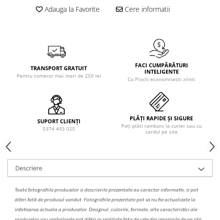
Solutie de indepartat rugina si
pentru par, masca de par
Adauga la Favorite
Cere informatii
calcar
Vata demachianta
FACI CUMPĂRĂTURI
TRANSPORT GRATUIT
INTELIGENTE
Pentru comenzi mai mari de 250 lei
Cu Practi economisești zilnic
PLĂȚI RAPIDE ȘI SIGURE
SUPORT CLIENȚI
Poți plăti ramburs la curier sau cu
0374 493 025
cardul pe site
Descriere
Toate fotografiile produselor
si
descrierile
prezentate au caracter informativ,
s
i pot
diferi fa
t
ă de produsul v
a
ndut. Fotografiile prezentate pot s
a
nu fie actualizate la
infatisarea
actual
a
a produselor. Designul, culorile, formele, alte caracteristici ale
produselor sau ambalajele pot diferi in realitate fa
ta
de cele din imaginile de pe site.