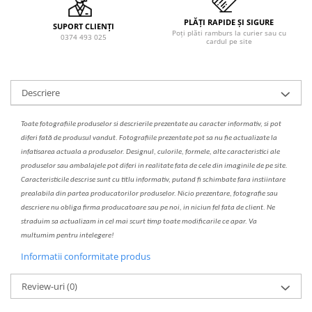
PLĂȚI RAPIDE ȘI SIGURE
SUPORT CLIENȚI
Poți plăti ramburs la curier sau cu
0374 493 025
cardul pe site
Descriere
Toate fotografiile produselor
si
descrierile
prezentate au caracter informativ,
s
i pot
diferi fa
t
ă de produsul v
a
ndut. Fotografiile prezentate pot s
a
nu fie actualizate la
infatisarea
actual
a
a produselor. Designul, culorile, formele, alte caracteristici ale
produselor sau ambalajele pot diferi in realitate fa
ta
de cele din imaginile de pe site.
C
aracteristicile descrise sunt cu titlu informativ, put
a
nd fi schimbate f
a
r
a
inst
iin
t
are
prealabil
a
din partea produc
a
torilor produselor. Nicio prezentare, fotografie sau
descriere nu oblig
a
firma producatoare sau pe noi, in niciun fel fa
ta
de client. Ne
str
a
duim s
a
actualiz
a
m
i
n cel mai scurt timp toate modific
a
rile ce apar. V
a
mul
t
umim pentru i
nt
elegere!
Informatii conformitate produs
Review-uri
(0)