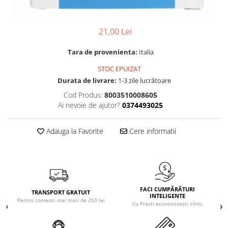
Solutie de indepartat rugina si
pentru par, masca de par
calcar
Vata demachianta
21,00 Lei
Tara de provenienta:
Italia
STOC EPUIZAT
Durata de livrare:
1-3 zile lucrătoare
Cod Produs:
8003510008605
Ai nevoie de ajutor?
0374493025
Adauga la Favorite
Cere informatii
FACI CUMPĂRĂTURI
TRANSPORT GRATUIT
INTELIGENTE
Pentru comenzi mai mari de 250 lei
Cu Practi economisești zilnic