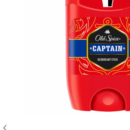
Gel, spuma de ras
Detergent pardoseala
Indepartarea parului
Detergent toaleta
Ingrijirea buzei
Echipamente de curăţenie
Lotiune de corp
Folie aluminiu,folie alimentara
Pachete de cadouri
Galeata mop
Parfum
Hartie igienica
Pasta de dinti
Insecticide
Pensula machiaj
Lavete de curatare
Periuta de dinti
Mop
Produse pentru coafat
Parfum de camere
Produse pentru curatarea tenului
Produse de dezinfectare
Sampon
Rola scame
Sapun lichid, sapun
Sac menajer
Sare de baie
Distribuie
Servetel
Tratament pentru par, conditioner
pe