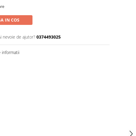
are
A IN COS
Ai nevoie de ajutor?
0374493025
informatii