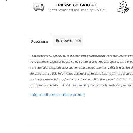
Solutie de indepartat rugina si
pentru par, masca de par
Facebook
TRANSPORT GRATUIT
calcar
Pentru comenzi mai mari de 250 lei
Vata demachianta
Review-uri
(0)
Descriere
Toate fotografiile produselor
si
descrierile
prezentate au caracter informativ
Fotografiile prezentate pot s
a
nu fie actualizate la
infatisarea
actual
a
a prod
caracteristici ale produselor sau ambalajele pot diferi in realitate fa
ta
de cel
descrise sunt cu titlu informativ, put
a
nd fi schimbate f
a
r
a
inst
iin
t
are prealab
Nicio prezentare, fotografie sau descriere nu oblig
a
firma producatoare sau pe
str
a
duim s
a
actualiz
a
m
i
n cel mai scurt timp toate modific
a
rile ce apar. V
a
m
Informatii conformitate produs