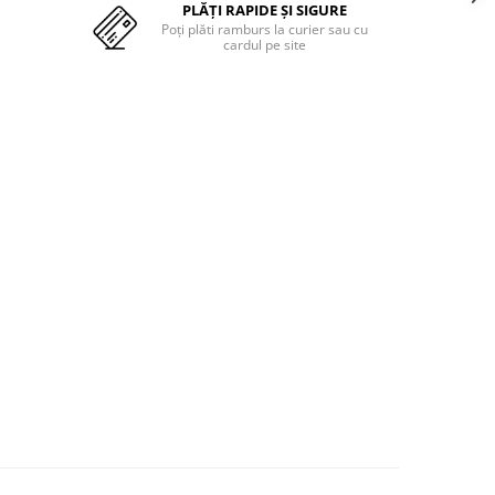
PLĂȚI RAPIDE ȘI SIGURE
Poți plăti ramburs la curier sau cu
cardul pe site