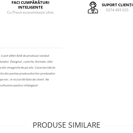
FACI CUMPĂRĂTURI
SUPORT CLIENȚI
INTELIGENTE
0374 493 025
Cu Practi economisești zilnic
,
s
i pot diferi fa
t
ă de produsul v
a
ndut.
uselor. Designul, culorile, formele, alte
e din imaginile de pe site. C
aracteristicile
il
a
din partea produc
a
torilor produselor.
 noi, in niciun fel fa
ta
de client. Ne
ul
t
umim pentru i
nt
elegere!
PRODUSE SIMILARE