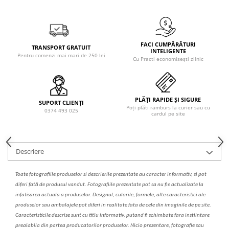
Solutie de indepartat rugina si
pentru par, masca de par
calcar
Vata demachianta
FACI CUMPĂRĂTURI
TRANSPORT GRATUIT
INTELIGENTE
Pentru comenzi mai mari de 250 lei
Cu Practi economisești zilnic
PLĂȚI RAPIDE ȘI SIGURE
SUPORT CLIENȚI
Poți plăti ramburs la curier sau cu
0374 493 025
cardul pe site
Descriere
Toate fotografiile produselor
si
descrierile
prezentate au caracter informativ,
s
i pot
diferi fa
t
ă de produsul v
a
ndut. Fotografiile prezentate pot s
a
nu fie actualizate la
infatisarea
actual
a
a produselor. Designul, culorile, formele, alte caracteristici ale
produselor sau ambalajele pot diferi in realitate fa
ta
de cele din imaginile de pe site.
C
aracteristicile descrise sunt cu titlu informativ, put
a
nd fi schimbate f
a
r
a
inst
iin
t
are
prealabil
a
din partea produc
a
torilor produselor. Nicio prezentare, fotografie sau