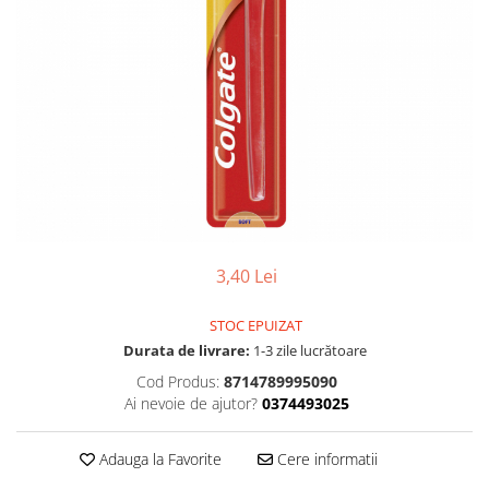
Gel, spuma de ras
Detergent pardoseala
Indepartarea parului
Detergent toaleta
Ingrijirea buzei
Echipamente de curăţenie
Lotiune de corp
Folie aluminiu,folie alimentara
Pachete de cadouri
Galeata mop
Parfum
Hartie igienica
Pasta de dinti
Insecticide
Pensula machiaj
Lavete de curatare
Periuta de dinti
3,40 Lei
Mop
Produse pentru coafat
STOC EPUIZAT
Parfum de camere
Produse pentru curatarea tenului
Durata de livrare:
1-3 zile lucrătoare
Produse de dezinfectare
Sampon
Cod Produs:
8714789995090
Rola scame
Ai nevoie de ajutor?
0374493025
Sapun lichid, sapun
Sac menajer
Sare de baie
Adauga la Favorite
Cere informatii
Servetel
Tratament pentru par, conditioner