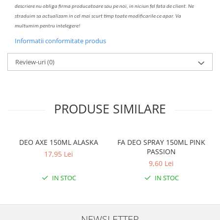
descriere nu oblig
a
firma producatoare sau pe noi, in niciun fel fa
ta
de client. Ne
str
a
duim s
a
actualiz
a
m
i
n cel mai scurt timp toate modific
a
rile ce apar. V
a
mul
t
umim pentru i
nt
elegere!
Informatii conformitate produs
Review-uri
(0)
PRODUSE SIMILARE
DEO AXE 150ML ALASKA
FA DEO SPRAY 150ML PINK
PASSION
17,95 Lei
9,60 Lei
IN STOC
IN STOC
NEWSLETTER