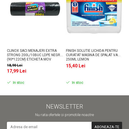
CLINOX SACI MENAJERI EXTRA
FINISH SOLUTIE LICHIDA PENTRU
AS
STRONG 200L/10BUC LDPE NEGRI
CURATAT MASINA DE SPALAT VASE
PU
(90*122CM) ETICHETA MOV
250ML LEMON
18,90 Lei
15,40 Lei
1
17,99 Lei
In stoc
In stoc
NEWSLETTER
Nu rata ofertele si promotiile noastre