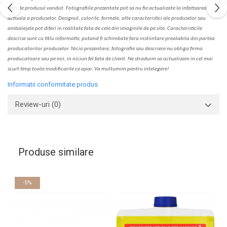
fa
t
ă de produsul v
a
ndut. Fotografiile prezentate pot s
a
nu fie actualizate la
infatisarea
actual
a
a produselor. Designul, culorile, formele, alte caracteristici ale produselor sau
ambalajele pot diferi in realitate fa
ta
de cele din imaginile de pe site. C
aracteristicile
descrise sunt cu titlu informativ, put
a
nd fi schimbate f
a
r
a
inst
iin
t
are prealabil
a
din partea
produc
a
torilor produselor. Nicio prezentare, fotografie sau descriere nu oblig
a
firma
producatoare sau pe noi, in niciun fel fa
ta
de client. Ne str
a
duim s
a
actualiz
a
m
i
n cel mai
scurt timp toate modific
a
rile ce apar. V
a
mul
t
umim pentru i
nt
elegere!
Informatii conformitate produs
Review-uri
(0)
Produse similare
-5%