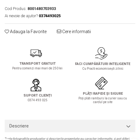
Solutie de indepartat rugina si
pentru par, masca de par
calcar
Cod Produs:
8001480703933
Vata demachianta
Ai nevoie de ajutor?
0374493025
Adauga la Favorite
Cere informatii
TRANSPORT GRATUIT
FACI CUMPĂRĂTURI INTELIGENTE
Pentru comenzi mai mari de 250 lei
Cu Practi economisești zilnic
PLĂȚI RAPIDE ȘI SIGURE
SUPORT CLIENȚI
Poți plăti ramburs la curier sau cu
0374 493 025
cardul pe site
Descriere
Toate fotografiile produselor
si
descrierile
prezentate au caracter informativ,
s
i pot diferi