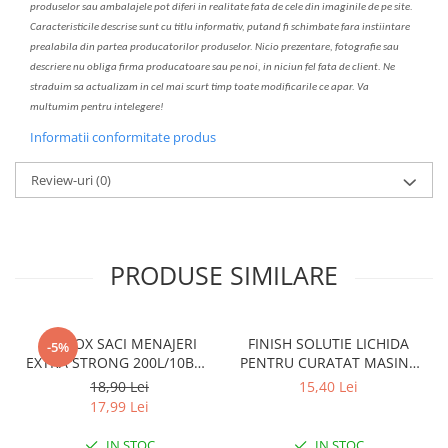
produselor sau ambalajele pot diferi in realitate fa
ta
de cele din imaginile de pe site.
C
aracteristicile descrise sunt cu titlu informativ, put
a
nd fi schimbate f
a
r
a
inst
iin
t
are
prealabil
a
din partea produc
a
torilor produselor. Nicio prezentare, fotografie sau
descriere nu oblig
a
firma producatoare sau pe noi, in niciun fel fa
ta
de client. Ne
str
a
duim s
a
actualiz
a
m
i
n cel mai scurt timp toate modific
a
rile ce apar. V
a
mul
t
umim pentru i
nt
elegere!
Informatii conformitate produs
Review-uri
(0)
PRODUSE SIMILARE
CLINOX SACI MENAJERI
FINISH SOLUTIE LICHIDA
-5%
EXTRA STRONG 200L/10BUC
PENTRU CURATAT MASINA
LDPE NEGRI (90*122CM)
DE SPALAT VASE 250ML
18,90 Lei
15,40 Lei
ETICHETA MOV
LEMON
17,99 Lei
IN STOC
IN STOC