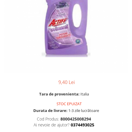
Gel, spuma de ras
Detergent pardoseala
Indepartarea parului
Detergent toaleta
Ingrijirea buzei
Echipamente de curăţenie
Lotiune de corp
Folie aluminiu,folie alimentara
Pachete de cadouri
Galeata mop
Parfum
Hartie igienica
Pasta de dinti
Insecticide
Pensula machiaj
Lavete de curatare
Periuta de dinti
Mop
9,40 Lei
Produse pentru coafat
Parfum de camere
Produse pentru curatarea tenului
Tara de provenienta:
Italia
Produse de dezinfectare
Sampon
STOC EPUIZAT
Rola scame
Sapun lichid, sapun
Durata de livrare:
1-3 zile lucrătoare
Sac menajer
Sare de baie
Cod Produs:
8000425008294
Servetel
Ai nevoie de ajutor?
0374493025
Tratament pentru par, conditioner