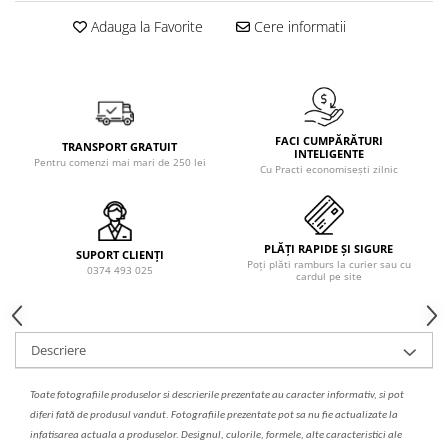
Solutie de indepartat rugina si
pentru par, masca de par
calcar
Adauga la Favorite
Cere informatii
Vata demachianta
FACI CUMPĂRĂTURI
TRANSPORT GRATUIT
INTELIGENTE
Pentru comenzi mai mari de 250 lei
Cu Practi economisești zilnic
PLĂȚI RAPIDE ȘI SIGURE
SUPORT CLIENȚI
Poți plăti ramburs la curier sau cu
0374 493 025
cardul pe site
Descriere
Toate fotografiile produselor
si
descrierile
prezentate au caracter informativ,
s
i pot
diferi fa
t
ă de produsul v
a
ndut. Fotografiile prezentate pot s
a
nu fie actualizate la
infatisarea
actual
a
a produselor. Designul, culorile, formele, alte caracteristici ale