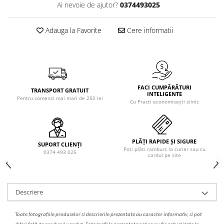
Solutie de indepartat rugina si
pentru par, masca de par
Ai nevoie de ajutor?
0374493025
calcar
Vata demachianta
Adauga la Favorite
Cere informatii
FACI CUMPĂRĂTURI
TRANSPORT GRATUIT
INTELIGENTE
Pentru comenzi mai mari de 250 lei
Cu Practi economisești zilnic
PLĂȚI RAPIDE ȘI SIGURE
SUPORT CLIENȚI
Poți plăti ramburs la curier sau cu
0374 493 025
cardul pe site
Descriere
Toate fotografiile produselor
si
descrierile
prezentate au caracter informativ,
s
i pot