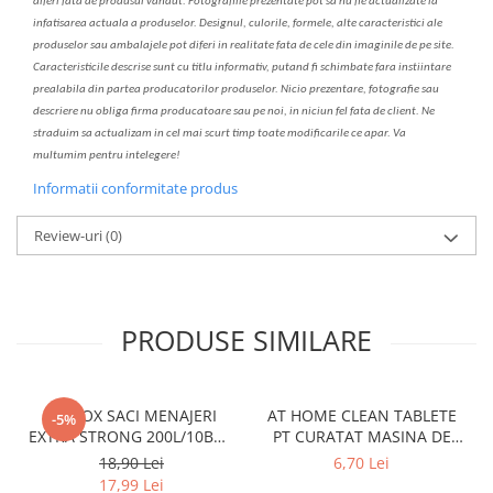
diferi fa
t
ă de produsul v
a
ndut. Fotografiile prezentate pot s
a
nu fie actualizate la
infatisarea
actual
a
a produselor. Designul, culorile, formele, alte caracteristici ale
produselor sau ambalajele pot diferi in realitate fa
ta
de cele din imaginile de pe site.
C
aracteristicile descrise sunt cu titlu informativ, put
a
nd fi schimbate f
a
r
a
inst
iin
t
are
prealabil
a
din partea produc
a
torilor produselor. Nicio prezentare, fotografie sau
descriere nu oblig
a
firma producatoare sau pe noi, in niciun fel fa
ta
de client. Ne
str
a
duim s
a
actualiz
a
m
i
n cel mai scurt timp toate modific
a
rile ce apar. V
a
mul
t
umim pentru i
nt
elegere!
Informatii conformitate produs
Review-uri
(0)
PRODUSE SIMILARE
CLINOX SACI MENAJERI
AT HOME CLEAN TABLETE
-5%
EXTRA STRONG 200L/10BUC
PT CURATAT MASINA DE
LDPE NEGRI (90*122CM)
SPALAT VASE 2*40GR
18,90 Lei
6,70 Lei
ETICHETA MOV
17,99 Lei