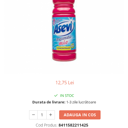
Gel, spuma de ras
Detergent pardoseala
Indepartarea parului
Detergent toaleta
Ingrijirea buzei
Echipamente de curăţenie
Lotiune de corp
Folie aluminiu,folie alimentara
Pachete de cadouri
Galeata mop
Parfum
Hartie igienica
Pasta de dinti
Insecticide
Pensula machiaj
Lavete de curatare
Periuta de dinti
Mop
Produse pentru coafat
12,75 Lei
Parfum de camere
Produse pentru curatarea tenului
Produse de dezinfectare
IN STOC
Sampon
Durata de livrare:
1-3 zile lucrătoare
Rola scame
Sapun lichid, sapun
Sac menajer
ADAUGA IN COS
Sare de baie
Servetel
Tratament pentru par, conditioner
Cod Produs:
8411582211425