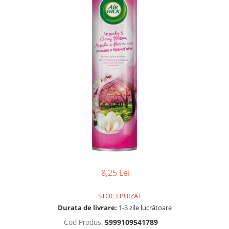
Gel, spuma de ras
Detergent pardoseala
Indepartarea parului
Detergent toaleta
Ingrijirea buzei
Echipamente de curăţenie
Lotiune de corp
Folie aluminiu,folie alimentara
Pachete de cadouri
Galeata mop
Parfum
Hartie igienica
Pasta de dinti
Insecticide
Pensula machiaj
Lavete de curatare
Periuta de dinti
Mop
Produse pentru coafat
Parfum de camere
Produse pentru curatarea tenului
Produse de dezinfectare
8,25 Lei
Sampon
Rola scame
Sapun lichid, sapun
STOC EPUIZAT
Sac menajer
Sare de baie
Durata de livrare:
1-3 zile lucrătoare
Servetel
Tratament pentru par, conditioner
Cod Produs:
5999109541789