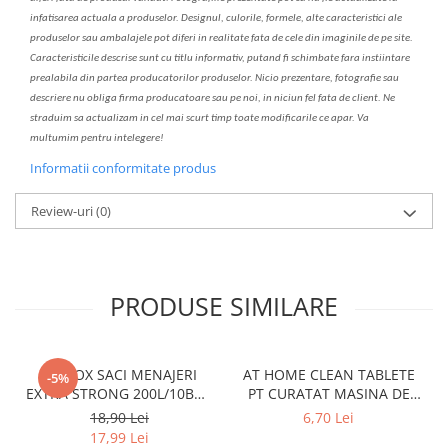
infatisarea
actual
a
a produselor. Designul, culorile, formele, alte caracteristici ale
produselor sau ambalajele pot diferi in realitate fa
ta
de cele din imaginile de pe site.
C
aracteristicile descrise sunt cu titlu informativ, put
a
nd fi schimbate f
a
r
a
inst
iin
t
are
prealabil
a
din partea produc
a
torilor produselor. Nicio prezentare, fotografie sau
descriere nu oblig
a
firma producatoare sau pe noi, in niciun fel fa
ta
de client. Ne
str
a
duim s
a
actualiz
a
m
i
n cel mai scurt timp toate modific
a
rile ce apar. V
a
mul
t
umim pentru i
nt
elegere!
Informatii conformitate produs
Review-uri
(0)
PRODUSE SIMILARE
CLINOX SACI MENAJERI
AT HOME CLEAN TABLETE
-5%
EXTRA STRONG 200L/10BUC
PT CURATAT MASINA DE
LDPE NEGRI (90*122CM)
SPALAT VASE 2*40GR
18,90 Lei
6,70 Lei
ETICHETA MOV
17,99 Lei