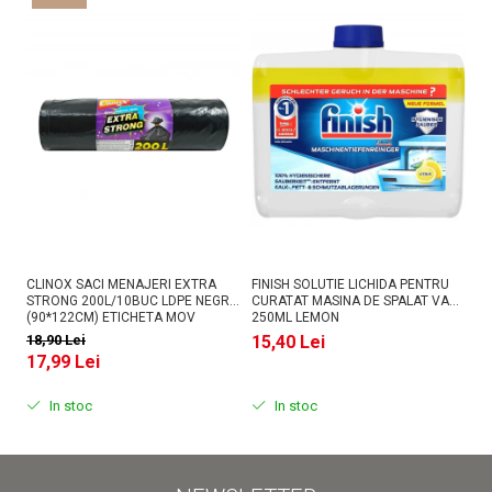
CLINOX SACI MENAJERI EXTRA
FINISH SOLUTIE LICHIDA PENTRU
AS
STRONG 200L/10BUC LDPE NEGRI
CURATAT MASINA DE SPALAT VASE
PU
(90*122CM) ETICHETA MOV
250ML LEMON
18,90 Lei
15,40 Lei
1
17,99 Lei
In stoc
In stoc