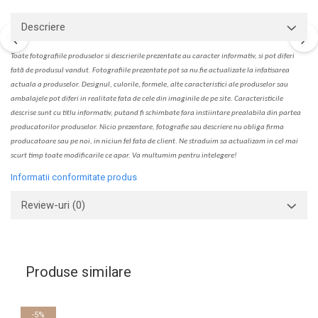
Descriere
Toate fotografiile produselor
si
descrierile
prezentate au caracter informativ,
s
i pot diferi
fa
t
ă de produsul v
a
ndut. Fotografiile prezentate pot s
a
nu fie actualizate la
infatisarea
actual
a
a produselor. Designul, culorile, formele, alte caracteristici ale produselor sau
ambalajele pot diferi in realitate fa
ta
de cele din imaginile de pe site. C
aracteristicile
descrise sunt cu titlu informativ, put
a
nd fi schimbate f
a
r
a
inst
iin
t
are prealabil
a
din partea
produc
a
torilor produselor. Nicio prezentare, fotografie sau descriere nu oblig
a
firma
producatoare sau pe noi, in niciun fel fa
ta
de client. Ne str
a
duim s
a
actualiz
a
m
i
n cel mai
scurt timp toate modific
a
rile ce apar. V
a
mul
t
umim pentru i
nt
elegere!
Informatii conformitate produs
Review-uri
(0)
Produse similare
-5%