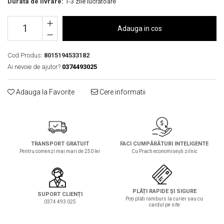
Durata de livrare:
1-3 zile lucrătoare
Solutie de indepartat rugina si
pentru par, masca de par
calcar
Vata demachianta
Adauga in cos
Cod Produs:
8015194533182
Ai nevoie de ajutor?
0374493025
Adauga la Favorite
Cere informatii
TRANSPORT GRATUIT
FACI CUMPĂRĂTURI INTELIGENTE
Pentru comenzi mai mari de 250 lei
Cu Practi economisești zilnic
PLĂȚI RAPIDE ȘI SIGURE
SUPORT CLIENȚI
Poți plăti ramburs la curier sau cu
0374 493 025
cardul pe site