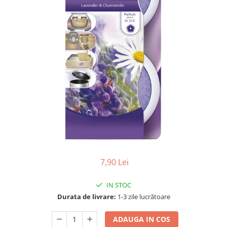
Gel, spuma de ras
Detergent pardoseala
Indepartarea parului
Detergent toaleta
Ingrijirea buzei
Echipamente de curăţenie
Lotiune de corp
Folie aluminiu,folie alimentara
Pachete de cadouri
Galeata mop
Parfum
Hartie igienica
Pasta de dinti
Insecticide
Pensula machiaj
Lavete de curatare
Periuta de dinti
Mop
Produse pentru coafat
Parfum de camere
Produse pentru curatarea tenului
7,90 Lei
Produse de dezinfectare
Sampon
Rola scame
IN STOC
Sapun lichid, sapun
Durata de livrare:
1-3 zile lucrătoare
Sac menajer
Sare de baie
Servetel
ADAUGA IN COS
Tratament pentru par, conditioner