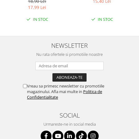
18,90 Lei
15,40 Lei
ETICHETA MOV
LEMON
17,99 Lei
IN STOC
IN STOC
NEWSLETTER
Nu rata ofertele si promotiile noastre
Vreau sa primesc newsletter cu promotiile
magazinului. Afla mai multe in
Politica de
Confidentialitate
SOCIAL
Urmareste-ne in social media