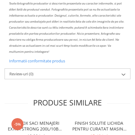
Toate fotografiile produselor
si
descrierile
prezentate au caracter informativ,
s
i pot
diferi fa
t
ă de produsul v
a
ndut. Fotografiile prezentate pot s
a
nu fie actualizate la
infatisarea
actual
a
a produselor. Designul, culorile, formele, alte caracteristici ale
produselor sau ambalajele pot diferi in realitate fa
ta
de cele din imaginile de pe site.
C
aracteristicile descrise sunt cu titlu informativ, put
a
nd fi schimbate f
a
r
a
inst
iin
t
are
prealabil
a
din partea produc
a
torilor produselor. Nicio prezentare, fotografie sau
descriere nu oblig
a
firma producatoare sau pe noi, in niciun fel fa
ta
de client. Ne
str
a
duim s
a
actualiz
a
m
i
n cel mai scurt timp toate modific
a
rile ce apar. V
a
mul
t
umim pentru i
nt
elegere!
Informatii conformitate produs
Review-uri
(0)
PRODUSE SIMILARE
CLINOX SACI MENAJERI
FINISH SOLUTIE LICHIDA
-5%
EXTRA STRONG 200L/10BUC
PENTRU CURATAT MASINA
LDPE NEGRI (90*122CM)
DE SPALAT VASE 250ML