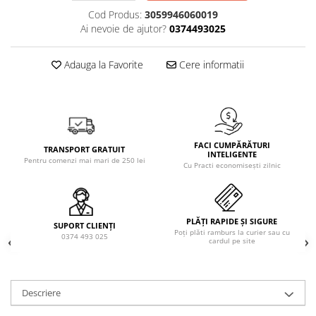
Solutie de indepartat rugina si
pentru par, masca de par
Cod Produs:
3059946060019
calcar
Vata demachianta
Ai nevoie de ajutor?
0374493025
Adauga la Favorite
Cere informatii
FACI CUMPĂRĂTURI
TRANSPORT GRATUIT
INTELIGENTE
Pentru comenzi mai mari de 250 lei
Cu Practi economisești zilnic
PLĂȚI RAPIDE ȘI SIGURE
SUPORT CLIENȚI
Poți plăti ramburs la curier sau cu
0374 493 025
cardul pe site
Descriere