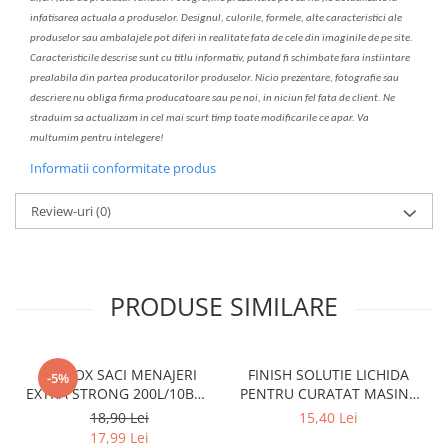
infatisarea
actual
a
a produselor. Designul, culorile, formele, alte caracteristici ale
produselor sau ambalajele pot diferi in realitate fa
ta
de cele din imaginile de pe site.
C
aracteristicile descrise sunt cu titlu informativ, put
a
nd fi schimbate f
a
r
a
inst
iin
t
are
prealabil
a
din partea produc
a
torilor produselor. Nicio prezentare, fotografie sau
descriere nu oblig
a
firma producatoare sau pe noi, in niciun fel fa
ta
de client. Ne
str
a
duim s
a
actualiz
a
m
i
n cel mai scurt timp toate modific
a
rile ce apar. V
a
mul
t
umim pentru i
nt
elegere!
Informatii conformitate produs
Review-uri
(0)
PRODUSE SIMILARE
CLINOX SACI MENAJERI
FINISH SOLUTIE LICHIDA
-5%
EXTRA STRONG 200L/10BUC
PENTRU CURATAT MASINA
LDPE NEGRI (90*122CM)
DE SPALAT VASE 250ML
18,90 Lei
15,40 Lei
ETICHETA MOV
LEMON
17,99 Lei