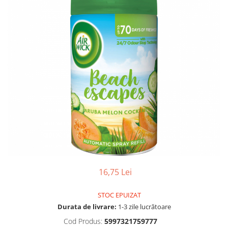
Gel, spuma de ras
Detergent pardoseala
Indepartarea parului
Detergent toaleta
Ingrijirea buzei
Echipamente de curăţenie
Lotiune de corp
Folie aluminiu,folie alimentara
Pachete de cadouri
Galeata mop
Parfum
Hartie igienica
Pasta de dinti
Insecticide
Pensula machiaj
Lavete de curatare
Periuta de dinti
Mop
Produse pentru coafat
Parfum de camere
Produse pentru curatarea tenului
Produse de dezinfectare
16,75 Lei
Sampon
Rola scame
Sapun lichid, sapun
STOC EPUIZAT
Sac menajer
Sare de baie
Durata de livrare:
1-3 zile lucrătoare
Servetel
Tratament pentru par, conditioner
Cod Produs:
5997321759777