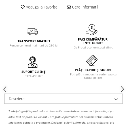
Solutie de indepartat rugina si
pentru par, masca de par
Adauga la Favorite
Cere informatii
calcar
Vata demachianta
FACI CUMPĂRĂTURI
TRANSPORT GRATUIT
INTELIGENTE
Pentru comenzi mai mari de 250 lei
Cu Practi economisești zilnic
PLĂȚI RAPIDE ȘI SIGURE
SUPORT CLIENȚI
Poți plăti ramburs la curier sau cu
0374 493 025
cardul pe site
Descriere
Toate fotografiile produselor
si
descrierile
prezentate au caracter informativ,
s
i pot
diferi fa
t
ă de produsul v
a
ndut. Fotografiile prezentate pot s
a
nu fie actualizate la
infatisarea
actual
a
a produselor. Designul, culorile, formele, alte caracteristici ale