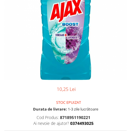
Gel, spuma de ras
Detergent pardoseala
Indepartarea parului
Detergent toaleta
Ingrijirea buzei
Echipamente de curăţenie
Lotiune de corp
Folie aluminiu,folie alimentara
Pachete de cadouri
Galeata mop
Parfum
Hartie igienica
Pasta de dinti
Insecticide
Pensula machiaj
Lavete de curatare
Periuta de dinti
Mop
Produse pentru coafat
Parfum de camere
10,25 Lei
Produse pentru curatarea tenului
Produse de dezinfectare
Sampon
STOC EPUIZAT
Rola scame
Sapun lichid, sapun
Durata de livrare:
1-3 zile lucrătoare
Sac menajer
Cod Produs:
8718951190221
Sare de baie
Ai nevoie de ajutor?
0374493025
Servetel
Tratament pentru par, conditioner