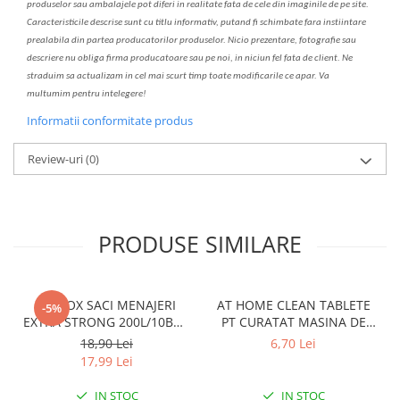
produselor sau ambalajele pot diferi in realitate fa
ta
de cele din imaginile de pe site.
C
aracteristicile descrise sunt cu titlu informativ, put
a
nd fi schimbate f
a
r
a
inst
iin
t
are
prealabil
a
din partea produc
a
torilor produselor. Nicio prezentare, fotografie sau
descriere nu oblig
a
firma producatoare sau pe noi, in niciun fel fa
ta
de client. Ne
str
a
duim s
a
actualiz
a
m
i
n cel mai scurt timp toate modific
a
rile ce apar. V
a
mul
t
umim pentru i
nt
elegere!
Informatii conformitate produs
Review-uri
(0)
PRODUSE SIMILARE
CLINOX SACI MENAJERI
AT HOME CLEAN TABLETE
-5%
EXTRA STRONG 200L/10BUC
PT CURATAT MASINA DE
LDPE NEGRI (90*122CM)
SPALAT VASE 2*40GR
18,90 Lei
6,70 Lei
ETICHETA MOV
17,99 Lei
IN STOC
IN STOC