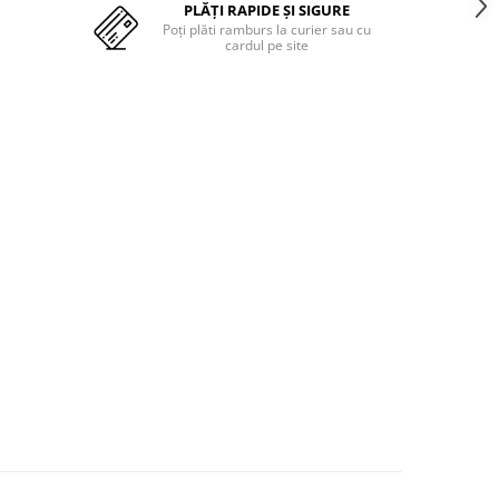
PLĂȚI RAPIDE ȘI SIGURE
Poți plăti ramburs la curier sau cu
cardul pe site