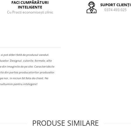
FACI CUMPĂRĂTURI
SUPORT CLIENȚI
INTELIGENTE
0374 493 025
Cu Practi economisești zilnic
,
s
i pot diferi fa
t
ă de produsul v
a
ndut.
uselor. Designul, culorile, formele, alte
e din imaginile de pe site. C
aracteristicile
il
a
din partea produc
a
torilor produselor.
 noi, in niciun fel fa
ta
de client. Ne
ul
t
umim pentru i
nt
elegere!
PRODUSE SIMILARE