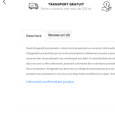
Solutie de indepartat rugina si
pentru par, masca de par
Facebook
TRANSPORT GRATUIT
calcar
Pentru comenzi mai mari de 250 lei
Vata demachianta
Review-uri
(0)
Descriere
Toate fotografiile produselor
si
descrierile
prezentate au caracter informativ
Fotografiile prezentate pot s
a
nu fie actualizate la
infatisarea
actual
a
a prod
caracteristici ale produselor sau ambalajele pot diferi in realitate fa
ta
de cel
descrise sunt cu titlu informativ, put
a
nd fi schimbate f
a
r
a
inst
iin
t
are prealab
Nicio prezentare, fotografie sau descriere nu oblig
a
firma producatoare sau pe
str
a
duim s
a
actualiz
a
m
i
n cel mai scurt timp toate modific
a
rile ce apar. V
a
m
Informatii conformitate produs