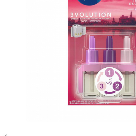
Gel, spuma de ras
Detergent pardoseala
Indepartarea parului
Detergent toaleta
Ingrijirea buzei
Echipamente de curăţenie
Lotiune de corp
Folie aluminiu,folie alimentara
Pachete de cadouri
Galeata mop
Parfum
Hartie igienica
Pasta de dinti
Insecticide
Pensula machiaj
Lavete de curatare
Periuta de dinti
Mop
Produse pentru coafat
Parfum de camere
Produse pentru curatarea tenului
Produse de dezinfectare
Sampon
Rola scame
Sapun lichid, sapun
Sac menajer
Sare de baie
Distribuie
Servetel
Tratament pentru par, conditioner
pe