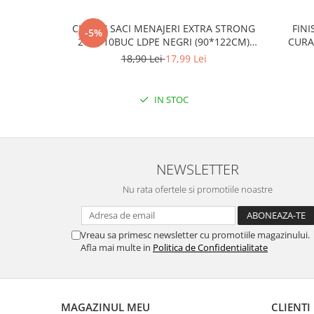
CLINOX SACI MENAJERI EXTRA STRONG
FINI
-5%
200L/10BUC LDPE NEGRI (90*122CM)
CURA
ETICHETA MOV
18,90 Lei
17,99 Lei
IN STOC
NEWSLETTER
Nu rata ofertele si promotiile noastre
Vreau sa primesc newsletter cu promotiile magazinului.
Afla mai multe in
Politica de Confidentialitate
MAGAZINUL MEU
CLIENTI