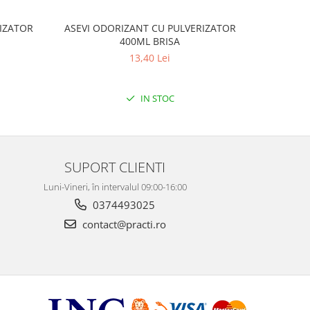
IZATOR
ASEVI ODORIZANT CU PULVERIZATOR
PRONTO T
400ML BRISA
CU B
13,40 Lei
IN STOC
SUPORT CLIENTI
Luni-Vineri, în intervalul 09:00-16:00
0374493025
contact@practi.ro