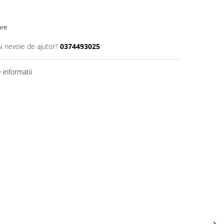
are
Ai nevoie de ajutor?
0374493025
informatii