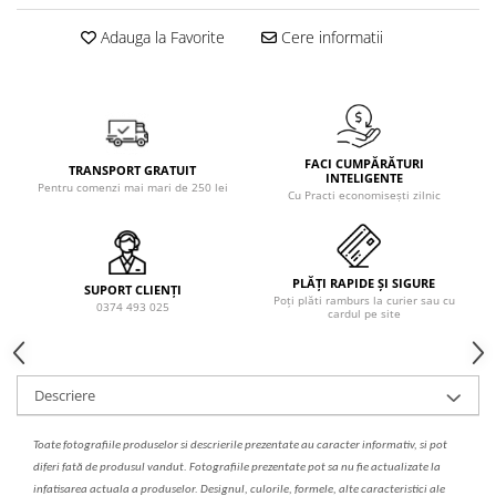
Solutie de indepartat rugina si
pentru par, masca de par
calcar
Adauga la Favorite
Cere informatii
Vata demachianta
FACI CUMPĂRĂTURI
TRANSPORT GRATUIT
INTELIGENTE
Pentru comenzi mai mari de 250 lei
Cu Practi economisești zilnic
PLĂȚI RAPIDE ȘI SIGURE
SUPORT CLIENȚI
Poți plăti ramburs la curier sau cu
0374 493 025
cardul pe site
Descriere
Toate fotografiile produselor
si
descrierile
prezentate au caracter informativ,
s
i pot
diferi fa
t
ă de produsul v
a
ndut. Fotografiile prezentate pot s
a
nu fie actualizate la
infatisarea
actual
a
a produselor. Designul, culorile, formele, alte caracteristici ale