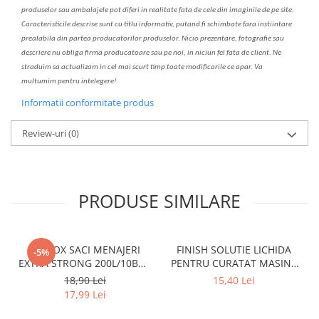
produselor sau ambalajele pot diferi in realitate fa
ta
de cele din imaginile de pe site.
C
aracteristicile descrise sunt cu titlu informativ, put
a
nd fi schimbate f
a
r
a
inst
iin
t
are
prealabil
a
din partea produc
a
torilor produselor. Nicio prezentare, fotografie sau
descriere nu oblig
a
firma producatoare sau pe noi, in niciun fel fa
ta
de client. Ne
str
a
duim s
a
actualiz
a
m
i
n cel mai scurt timp toate modific
a
rile ce apar. V
a
mul
t
umim pentru i
nt
elegere!
Informatii conformitate produs
Review-uri
(0)
PRODUSE SIMILARE
CLINOX SACI MENAJERI
FINISH SOLUTIE LICHIDA
-5%
EXTRA STRONG 200L/10BUC
PENTRU CURATAT MASINA
LDPE NEGRI (90*122CM)
DE SPALAT VASE 250ML
18,90 Lei
15,40 Lei
ETICHETA MOV
LEMON
17,99 Lei