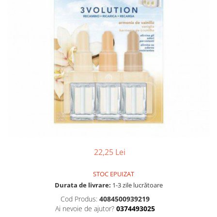
Gel, spuma de ras
Detergent pardoseala
Indepartarea parului
Detergent toaleta
Ingrijirea buzei
Echipamente de curăţenie
Lotiune de corp
Folie aluminiu,folie alimentara
Pachete de cadouri
Galeata mop
Parfum
Hartie igienica
Pasta de dinti
Insecticide
Pensula machiaj
Lavete de curatare
Periuta de dinti
Mop
Produse pentru coafat
Parfum de camere
Produse pentru curatarea tenului
22,25 Lei
Produse de dezinfectare
Sampon
STOC EPUIZAT
Rola scame
Sapun lichid, sapun
Durata de livrare:
1-3 zile lucrătoare
Sac menajer
Sare de baie
Cod Produs:
4084500939219
Servetel
Ai nevoie de ajutor?
0374493025
Tratament pentru par, conditioner