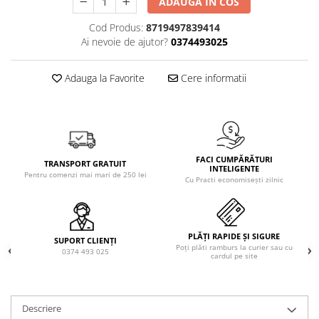
ADAUGA IN COS
Solutie de indepartat rugina si
pentru par, masca de par
calcar
Vata demachianta
Cod Produs:
8719497839414
Ai nevoie de ajutor?
0374493025
Adauga la Favorite
Cere informatii
FACI CUMPĂRĂTURI
TRANSPORT GRATUIT
INTELIGENTE
Pentru comenzi mai mari de 250 lei
Cu Practi economisești zilnic
PLĂȚI RAPIDE ȘI SIGURE
SUPORT CLIENȚI
Poți plăti ramburs la curier sau cu
0374 493 025
cardul pe site
Descriere