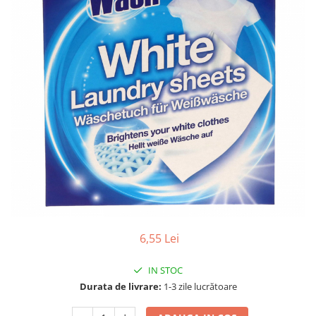
Gel, spuma de ras
Detergent pardoseala
Indepartarea parului
Detergent toaleta
Ingrijirea buzei
Echipamente de curăţenie
Lotiune de corp
Folie aluminiu,folie alimentara
Pachete de cadouri
Galeata mop
Parfum
Hartie igienica
Pasta de dinti
Insecticide
Pensula machiaj
Lavete de curatare
Periuta de dinti
Mop
Produse pentru coafat
Parfum de camere
Produse pentru curatarea tenului
Produse de dezinfectare
6,55 Lei
Sampon
Rola scame
Sapun lichid, sapun
IN STOC
Sac menajer
Sare de baie
Durata de livrare:
1-3 zile lucrătoare
Servetel
Tratament pentru par, conditioner