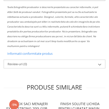
Toate fotografiile produselor
si
descrierile
prezentate au caracter informativ,
s
i pot
diferi fa
t
ă de produsul v
a
ndut. Fotografiile prezentate pot s
a
nu fie actualizate la
infatisarea
actual
a
a produselor. Designul, culorile, formele, alte caracteristici ale
produselor sau ambalajele pot diferi in realitate fa
ta
de cele din imaginile de pe site.
C
aracteristicile descrise sunt cu titlu informativ, put
a
nd fi schimbate f
a
r
a
inst
iin
t
are
prealabil
a
din partea produc
a
torilor produselor. Nicio prezentare, fotografie sau
descriere nu oblig
a
firma producatoare sau pe noi, in niciun fel fa
ta
de client. Ne
str
a
duim s
a
actualiz
a
m
i
n cel mai scurt timp toate modific
a
rile ce apar. V
a
mul
t
umim pentru i
nt
elegere!
Informatii conformitate produs
Review-uri
(0)
PRODUSE SIMILARE
CLINOX SACI MENAJERI
FINISH SOLUTIE LICHIDA
-5%
EXTRA STRONG 200L/10BUC
PENTRU CURATAT MASINA