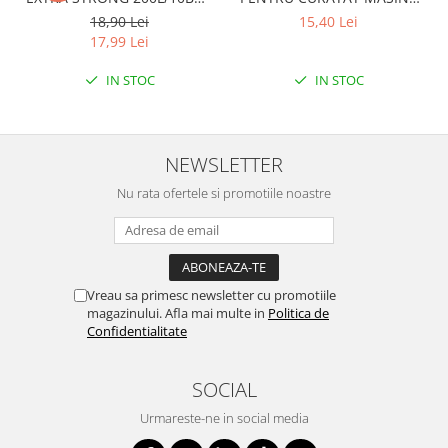
LDPE NEGRI (90*122CM)
DE SPALAT VASE 250ML
18,90 Lei
15,40 Lei
ETICHETA MOV
LEMON
17,99 Lei
IN STOC
IN STOC
NEWSLETTER
Nu rata ofertele si promotiile noastre
Vreau sa primesc newsletter cu promotiile
magazinului. Afla mai multe in
Politica de
Confidentialitate
SOCIAL
Urmareste-ne in social media