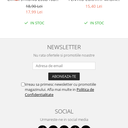
LDPE NEGRI (90*122CM)
DE SPALAT VASE 250ML
18,90 Lei
15,40 Lei
ETICHETA MOV
LEMON
17,99 Lei
IN STOC
IN STOC
NEWSLETTER
Nu rata ofertele si promotiile noastre
Vreau sa primesc newsletter cu promotiile
magazinului. Afla mai multe in
Politica de
Confidentialitate
SOCIAL
Urmareste-ne in social media