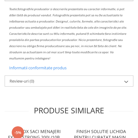
Toate fotografiile produselor
si
descrierile
prezentate au caracter informativ,
s
i pot
diferi fa
t
ă de produsul v
a
ndut. Fotografiile prezentate pot s
a
nu fie actualizate la
infatisarea
actual
a
a produselor. Designul, culorile, formele, alte caracteristici ale
produselor sau ambalajele pot diferi in realitate fa
ta
de cele din imaginile de pe site.
C
aracteristicile descrise sunt cu titlu informativ, put
a
nd fi schimbate f
a
r
a
inst
iin
t
are
prealabil
a
din partea produc
a
torilor produselor. Nicio prezentare, fotografie sau
descriere nu oblig
a
firma producatoare sau pe noi, in niciun fel fa
ta
de client. Ne
str
a
duim s
a
actualiz
a
m
i
n cel mai scurt timp toate modific
a
rile ce apar. V
a
mul
t
umim pentru i
nt
elegere!
Informatii conformitate produs
Review-uri
(0)
PRODUSE SIMILARE
CLINOX SACI MENAJERI
FINISH SOLUTIE LICHIDA
-5%
EXTRA STRONG 200L/10BUC
PENTRU CURATAT MASINA