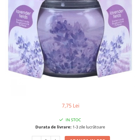
Gel, spuma de ras
Detergent pardoseala
Indepartarea parului
Detergent toaleta
Ingrijirea buzei
Echipamente de curăţenie
Lotiune de corp
Folie aluminiu,folie alimentara
Pachete de cadouri
Galeata mop
Parfum
Hartie igienica
Pasta de dinti
Insecticide
Pensula machiaj
Lavete de curatare
Periuta de dinti
Mop
Produse pentru coafat
Parfum de camere
Produse pentru curatarea tenului
Produse de dezinfectare
7,75 Lei
Sampon
Rola scame
Sapun lichid, sapun
IN STOC
Sac menajer
Sare de baie
Durata de livrare:
1-3 zile lucrătoare
Servetel
Tratament pentru par, conditioner