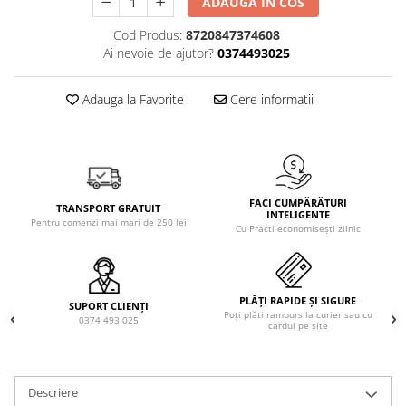
ADAUGA IN COS
Solutie de indepartat rugina si
pentru par, masca de par
calcar
Vata demachianta
Cod Produs:
8720847374608
Ai nevoie de ajutor?
0374493025
Adauga la Favorite
Cere informatii
FACI CUMPĂRĂTURI
TRANSPORT GRATUIT
INTELIGENTE
Pentru comenzi mai mari de 250 lei
Cu Practi economisești zilnic
PLĂȚI RAPIDE ȘI SIGURE
SUPORT CLIENȚI
Poți plăti ramburs la curier sau cu
0374 493 025
cardul pe site
Descriere