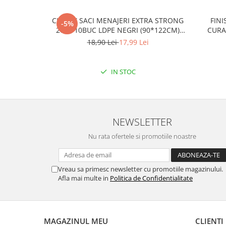
CLINOX SACI MENAJERI EXTRA STRONG
FINI
-5%
200L/10BUC LDPE NEGRI (90*122CM)
CURA
ETICHETA MOV
18,90 Lei
17,99 Lei
IN STOC
NEWSLETTER
Nu rata ofertele si promotiile noastre
Vreau sa primesc newsletter cu promotiile magazinului.
Afla mai multe in
Politica de Confidentialitate
MAGAZINUL MEU
CLIENTI