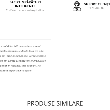
FACI CUMPĂRĂTURI
SUPORT CLIENȚI
INTELIGENTE
0374 493 025
Cu Practi economisești zilnic
,
s
i pot diferi fa
t
ă de produsul v
a
ndut.
uselor. Designul, culorile, formele, alte
e din imaginile de pe site. C
aracteristicile
il
a
din partea produc
a
torilor produselor.
 noi, in niciun fel fa
ta
de client. Ne
ul
t
umim pentru i
nt
elegere!
PRODUSE SIMILARE