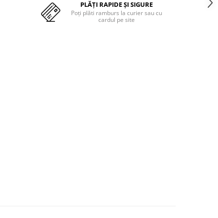
PLĂȚI RAPIDE ȘI SIGURE
Poți plăti ramburs la curier sau cu
cardul pe site