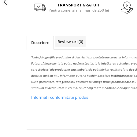
Solutie de indepartat rugina si
pentru par, masca de par
Facebook
TRANSPORT GRATUIT
calcar
Pentru comenzi mai mari de 250 lei
Vata demachianta
Review-uri
(0)
Descriere
Toate fotografiile produselor
si
descrierile
prezentate au caracter informativ
Fotografiile prezentate pot s
a
nu fie actualizate la
infatisarea
actual
a
a prod
caracteristici ale produselor sau ambalajele pot diferi in realitate fa
ta
de cel
descrise sunt cu titlu informativ, put
a
nd fi schimbate f
a
r
a
inst
iin
t
are prealab
Nicio prezentare, fotografie sau descriere nu oblig
a
firma producatoare sau pe
str
a
duim s
a
actualiz
a
m
i
n cel mai scurt timp toate modific
a
rile ce apar. V
a
m
Informatii conformitate produs