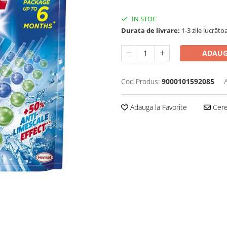
IN STOC
Durata de livrare:
1-3 zile lucrăto
ADAUG
Cod Produs:
9000101592085
Adauga la Favorite
Cere 