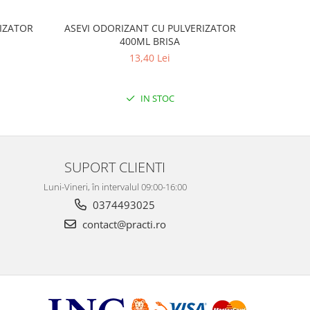
IZATOR
ASEVI ODORIZANT CU PULVERIZATOR
PRONTO T
400ML BRISA
CU B
13,40 Lei
IN STOC
SUPORT CLIENTI
Luni-Vineri, în intervalul 09:00-16:00
0374493025
contact@practi.ro