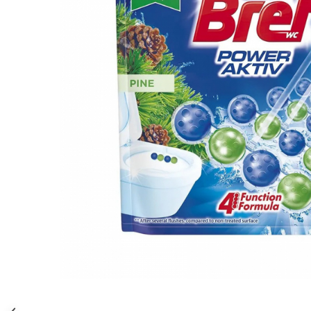
Gel, spuma de ras
Detergent pardoseala
Indepartarea parului
Detergent toaleta
Ingrijirea buzei
Echipamente de curăţenie
Lotiune de corp
Folie aluminiu,folie alimentara
Pachete de cadouri
Galeata mop
Parfum
Hartie igienica
Pasta de dinti
Insecticide
Pensula machiaj
Lavete de curatare
Periuta de dinti
Mop
Produse pentru coafat
Parfum de camere
Produse pentru curatarea tenului
Produse de dezinfectare
Sampon
Rola scame
Sapun lichid, sapun
Sac menajer
Sare de baie
Distribuie
Servetel
Tratament pentru par, conditioner
pe