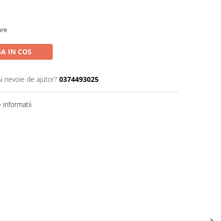
are
A IN COS
Ai nevoie de ajutor?
0374493025
informatii