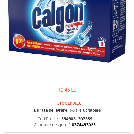
Gel, spuma de ras
Detergent pardoseala
Indepartarea parului
Detergent toaleta
Ingrijirea buzei
Echipamente de curăţenie
Lotiune de corp
Folie aluminiu,folie alimentara
Pachete de cadouri
Galeata mop
Parfum
Hartie igienica
Pasta de dinti
Insecticide
Pensula machiaj
Lavete de curatare
Periuta de dinti
Mop
Produse pentru coafat
12,45 Lei
Parfum de camere
Produse pentru curatarea tenului
Produse de dezinfectare
Sampon
STOC EPUIZAT
Rola scame
Durata de livrare:
1-3 zile lucrătoare
Sapun lichid, sapun
Sac menajer
Cod Produs:
5949031307359
Sare de baie
Ai nevoie de ajutor?
0374493025
Servetel
Tratament pentru par, conditioner