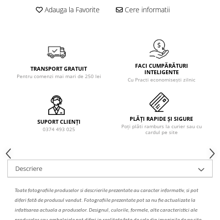
Solutie de indepartat rugina si
pentru par, masca de par
Adauga la Favorite
Cere informatii
calcar
Vata demachianta
FACI CUMPĂRĂTURI
TRANSPORT GRATUIT
INTELIGENTE
Pentru comenzi mai mari de 250 lei
Cu Practi economisești zilnic
PLĂȚI RAPIDE ȘI SIGURE
SUPORT CLIENȚI
Poți plăti ramburs la curier sau cu
0374 493 025
cardul pe site
Descriere
Toate fotografiile produselor
si
descrierile
prezentate au caracter informativ,
s
i pot
diferi fa
t
ă de produsul v
a
ndut. Fotografiile prezentate pot s
a
nu fie actualizate la
infatisarea
actual
a
a produselor. Designul, culorile, formele, alte caracteristici ale