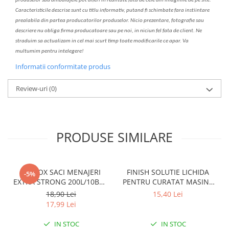
produselor sau ambalajele pot diferi in realitate fa
ta
de cele din imaginile de pe site.
C
aracteristicile descrise sunt cu titlu informativ, put
a
nd fi schimbate f
a
r
a
inst
iin
t
are
prealabil
a
din partea produc
a
torilor produselor. Nicio prezentare, fotografie sau
descriere nu oblig
a
firma producatoare sau pe noi, in niciun fel fa
ta
de client. Ne
str
a
duim s
a
actualiz
a
m
i
n cel mai scurt timp toate modific
a
rile ce apar. V
a
mul
t
umim pentru i
nt
elegere!
Informatii conformitate produs
Review-uri
(0)
PRODUSE SIMILARE
CLINOX SACI MENAJERI
FINISH SOLUTIE LICHIDA
-5%
EXTRA STRONG 200L/10BUC
PENTRU CURATAT MASINA
LDPE NEGRI (90*122CM)
DE SPALAT VASE 250ML
18,90 Lei
15,40 Lei
ETICHETA MOV
LEMON
17,99 Lei
IN STOC
IN STOC