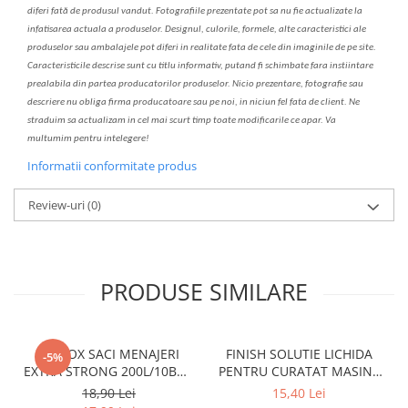
diferi fa
t
ă de produsul v
a
ndut. Fotografiile prezentate pot s
a
nu fie actualizate la
infatisarea
actual
a
a produselor. Designul, culorile, formele, alte caracteristici ale
produselor sau ambalajele pot diferi in realitate fa
ta
de cele din imaginile de pe site.
C
aracteristicile descrise sunt cu titlu informativ, put
a
nd fi schimbate f
a
r
a
inst
iin
t
are
prealabil
a
din partea produc
a
torilor produselor. Nicio prezentare, fotografie sau
descriere nu oblig
a
firma producatoare sau pe noi, in niciun fel fa
ta
de client. Ne
str
a
duim s
a
actualiz
a
m
i
n cel mai scurt timp toate modific
a
rile ce apar. V
a
mul
t
umim pentru i
nt
elegere!
Informatii conformitate produs
Review-uri
(0)
PRODUSE SIMILARE
CLINOX SACI MENAJERI
FINISH SOLUTIE LICHIDA
-5%
EXTRA STRONG 200L/10BUC
PENTRU CURATAT MASINA
LDPE NEGRI (90*122CM)
DE SPALAT VASE 250ML
18,90 Lei
15,40 Lei
ETICHETA MOV
LEMON