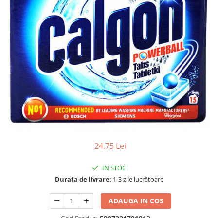
Gel, spuma de ras
Detergent pardoseala
Indepartarea parului
Detergent toaleta
Ingrijirea buzei
Echipamente de curăţenie
Lotiune de corp
Folie aluminiu,folie alimentara
Pachete de cadouri
Galeata mop
Parfum
Hartie igienica
Pasta de dinti
Insecticide
Pensula machiaj
Lavete de curatare
Periuta de dinti
Mop
Produse pentru coafat
24,75 Lei
Parfum de camere
Produse pentru curatarea tenului
Produse de dezinfectare
Sampon
IN STOC
Rola scame
Durata de livrare:
1-3 zile lucrătoare
Sapun lichid, sapun
Sac menajer
Sare de baie
ADAUGA IN COS
Servetel
Tratament pentru par, conditioner