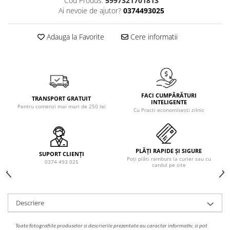
Cod Produs:
5997321701813
Solutie de indepartat rugina si
pentru par, masca de par
Ai nevoie de ajutor?
0374493025
calcar
Vata demachianta
Adauga la Favorite
Cere informatii
FACI CUMPĂRĂTURI
TRANSPORT GRATUIT
INTELIGENTE
Pentru comenzi mai mari de 250 lei
Cu Practi economisești zilnic
PLĂȚI RAPIDE ȘI SIGURE
SUPORT CLIENȚI
Poți plăti ramburs la curier sau cu
0374 493 025
cardul pe site
Descriere
Toate fotografiile produselor
si
descrierile
prezentate au caracter informativ,
s
i pot