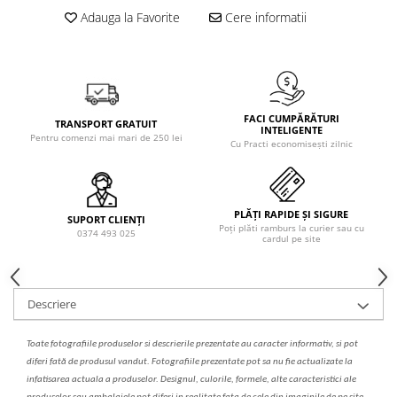
Solutie de indepartat rugina si
pentru par, masca de par
Adauga la Favorite
Cere informatii
calcar
Vata demachianta
FACI CUMPĂRĂTURI
TRANSPORT GRATUIT
INTELIGENTE
Pentru comenzi mai mari de 250 lei
Cu Practi economisești zilnic
PLĂȚI RAPIDE ȘI SIGURE
SUPORT CLIENȚI
Poți plăti ramburs la curier sau cu
0374 493 025
cardul pe site
Descriere
Toate fotografiile produselor
si
descrierile
prezentate au caracter informativ,
s
i pot
diferi fa
t
ă de produsul v
a
ndut. Fotografiile prezentate pot s
a
nu fie actualizate la
infatisarea
actual
a
a produselor. Designul, culorile, formele, alte caracteristici ale