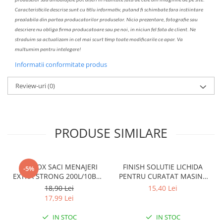
produselor sau ambalajele pot diferi in realitate fa
ta
de cele din imaginile de pe site.
C
aracteristicile descrise sunt cu titlu informativ, put
a
nd fi schimbate f
a
r
a
inst
iin
t
are
prealabil
a
din partea produc
a
torilor produselor. Nicio prezentare, fotografie sau
descriere nu oblig
a
firma producatoare sau pe noi, in niciun fel fa
ta
de client. Ne
str
a
duim s
a
actualiz
a
m
i
n cel mai scurt timp toate modific
a
rile ce apar. V
a
mul
t
umim pentru i
nt
elegere!
Informatii conformitate produs
Review-uri
(0)
PRODUSE SIMILARE
CLINOX SACI MENAJERI
FINISH SOLUTIE LICHIDA
-5%
EXTRA STRONG 200L/10BUC
PENTRU CURATAT MASINA
LDPE NEGRI (90*122CM)
DE SPALAT VASE 250ML
18,90 Lei
15,40 Lei
ETICHETA MOV
LEMON
17,99 Lei
IN STOC
IN STOC