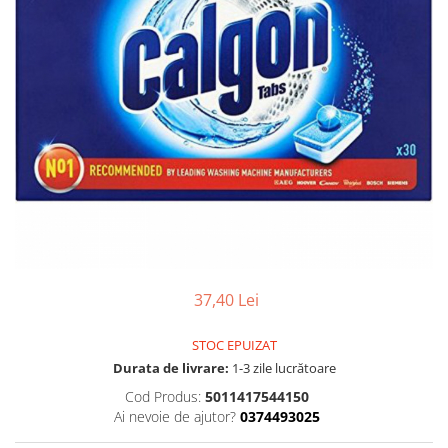
Gel, spuma de ras
Detergent pardoseala
Indepartarea parului
Detergent toaleta
Ingrijirea buzei
Echipamente de curăţenie
Lotiune de corp
Folie aluminiu,folie alimentara
Pachete de cadouri
Galeata mop
Parfum
Hartie igienica
Pasta de dinti
Insecticide
Pensula machiaj
Lavete de curatare
Periuta de dinti
Mop
Produse pentru coafat
37,40 Lei
Parfum de camere
Produse pentru curatarea tenului
Produse de dezinfectare
Sampon
STOC EPUIZAT
Rola scame
Durata de livrare:
1-3 zile lucrătoare
Sapun lichid, sapun
Sac menajer
Cod Produs:
5011417544150
Sare de baie
Ai nevoie de ajutor?
0374493025
Servetel
Tratament pentru par, conditioner