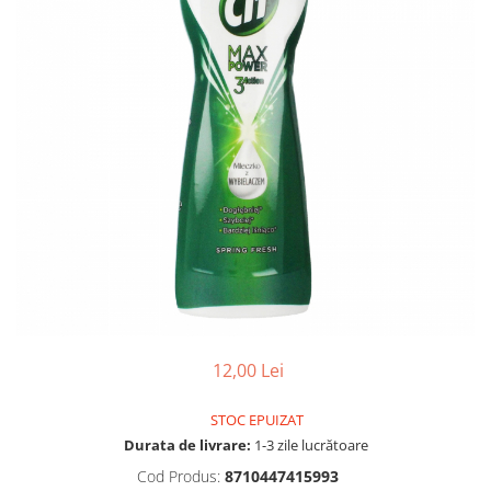
Gel, spuma de ras
Detergent pardoseala
Indepartarea parului
Detergent toaleta
Ingrijirea buzei
Echipamente de curăţenie
Lotiune de corp
Folie aluminiu,folie alimentara
Pachete de cadouri
Galeata mop
Parfum
Hartie igienica
Pasta de dinti
Insecticide
Pensula machiaj
Lavete de curatare
Periuta de dinti
Mop
Produse pentru coafat
Parfum de camere
Produse pentru curatarea tenului
Produse de dezinfectare
12,00 Lei
Sampon
Rola scame
Sapun lichid, sapun
STOC EPUIZAT
Sac menajer
Sare de baie
Durata de livrare:
1-3 zile lucrătoare
Servetel
Tratament pentru par, conditioner
Cod Produs:
8710447415993