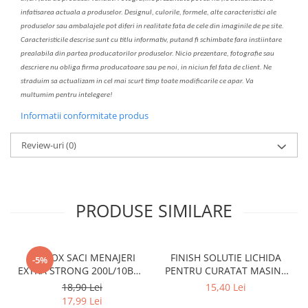
infatisarea
actual
a
a produselor. Designul, culorile, formele, alte caracteristici ale
produselor sau ambalajele pot diferi in realitate fa
ta
de cele din imaginile de pe site.
C
aracteristicile descrise sunt cu titlu informativ, put
a
nd fi schimbate f
a
r
a
inst
iin
t
are
prealabil
a
din partea produc
a
torilor produselor. Nicio prezentare, fotografie sau
descriere nu oblig
a
firma producatoare sau pe noi, in niciun fel fa
ta
de client. Ne
str
a
duim s
a
actualiz
a
m
i
n cel mai scurt timp toate modific
a
rile ce apar. V
a
mul
t
umim pentru i
nt
elegere!
Informatii conformitate produs
Review-uri
(0)
PRODUSE SIMILARE
CLINOX SACI MENAJERI
FINISH SOLUTIE LICHIDA
-5%
EXTRA STRONG 200L/10BUC
PENTRU CURATAT MASINA
LDPE NEGRI (90*122CM)
DE SPALAT VASE 250ML
18,90 Lei
15,40 Lei
ETICHETA MOV
LEMON
17,99 Lei