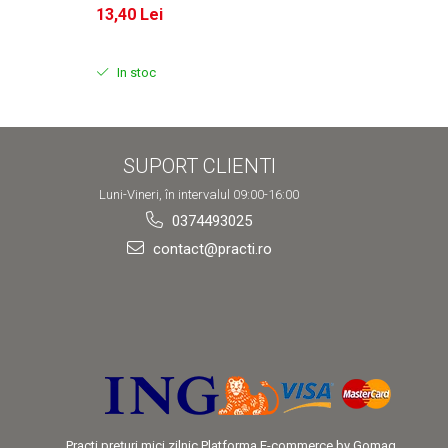
13,40 Lei
13,40
In stoc
In s
SUPORT CLIENTI
Luni-Vineri, în intervalul 09:00-16:00
0374493025
contact@practi.ro
Practi prețuri mici zilnic
Platforma E-commerce by Gomag