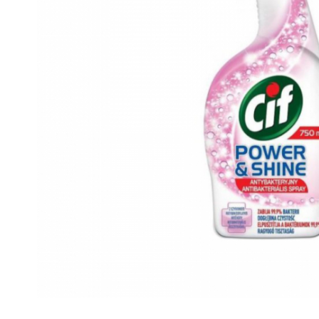
Gel, spuma de ras
Detergent pardoseala
Indepartarea parului
Detergent toaleta
Ingrijirea buzei
Echipamente de curăţenie
Lotiune de corp
Folie aluminiu,folie alimentara
Pachete de cadouri
Galeata mop
Parfum
Hartie igienica
Pasta de dinti
Insecticide
Pensula machiaj
Lavete de curatare
Periuta de dinti
Mop
Produse pentru coafat
Parfum de camere
Produse pentru curatarea tenului
Produse de dezinfectare
Sampon
Rola scame
Sapun lichid, sapun
Sac menajer
Sare de baie
Servetel
Tratament pentru par, conditioner
Distribuie