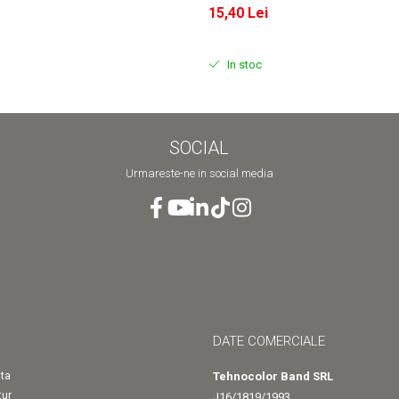
15,40 Lei
In stoc
SOCIAL
Urmareste-ne in social media
DATE COMERCIALE
ta
Tehnocolor Band SRL
tur
J16/1819/1993