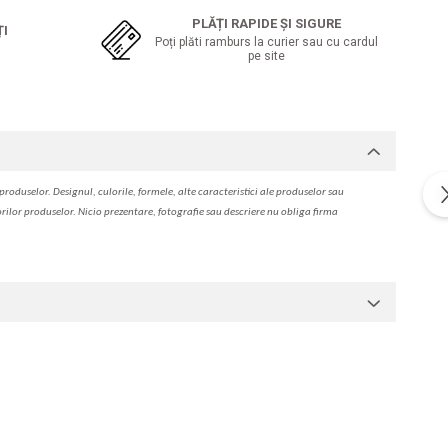
PLĂȚI RAPIDE ȘI SIGURE
ȚI
Poți plăti ramburs la curier sau cu cardul
pe site
produselor. Designul, culorile, formele, alte caracteristici ale produselor sau
orilor produselor. Nicio prezentare, fotografie sau descriere nu oblig
a
firma