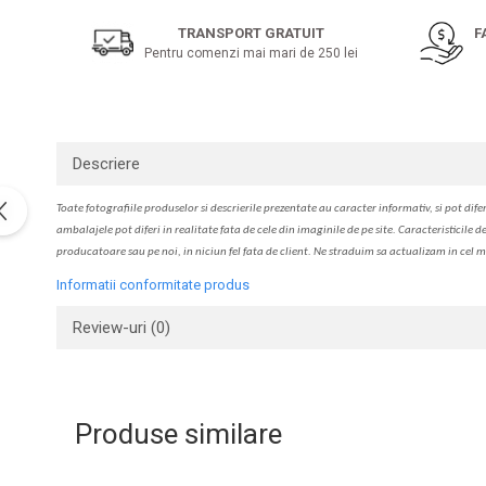
pe
Solutie de indepartat rugina si
pentru par, masca de par
Facebook
calcar
TRANSPORT GRATUIT
F
Vata demachianta
Pentru comenzi mai mari de 250 lei
Descriere
Toate fotografiile produselor
si
descrierile
prezentate au caracter informativ,
s
i pot difer
ambalajele pot diferi in realitate fa
ta
de cele din imaginile de pe site. C
aracteristicile d
producatoare sau pe noi, in niciun fel fa
ta
de client. Ne str
a
duim s
a
actualiz
a
m
i
n cel m
Informatii conformitate produs
Review-uri
(0)
Produse similare