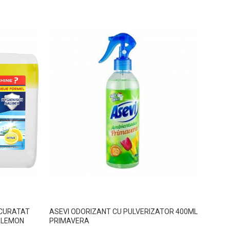
 CURATAT
ASEVI ODORIZANT CU PULVERIZATOR 400ML
ASEVI
 LEMON
PRIMAVERA
BRISA