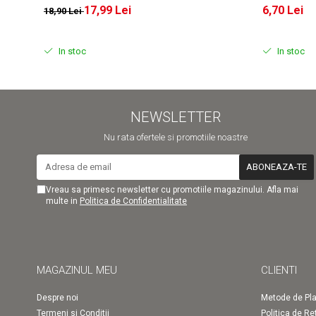
17,99 Lei
6,70 Lei
18,90 Lei
In stoc
In stoc
NEWSLETTER
Nu rata ofertele si promotiile noastre
Vreau sa primesc newsletter cu promotiile magazinului. Afla mai
multe in
Politica de Confidentialitate
MAGAZINUL MEU
CLIENTI
Despre noi
Metode de Pla
Termeni si Conditii
Politica de Re