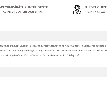
ACI CUMPĂRĂTURI INTELIGENTE
SUPORT CLIEN
Cu Practi economisești zilnic
0374 493 025
i fa
t
ă de produsul v
a
ndut. Fotografiile prezentate pot s
a
nu fie actualizate la
infatisarea
actual
a
a 
escrise sunt cu titlu informativ, put
a
nd fi schimbate f
a
r
a
inst
iin
t
are prealabil
a
din partea produc
a
t
ai scurt timp toate modific
a
rile ce apar. V
a
mul
t
umim pentru i
nt
elegere!