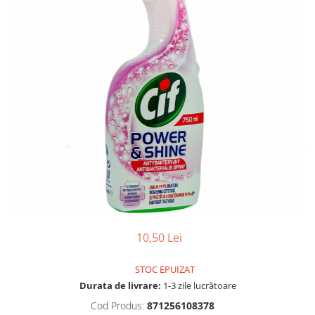
Gel, spuma de ras
Detergent pardoseala
Indepartarea parului
Detergent toaleta
Ingrijirea buzei
Echipamente de curăţenie
Lotiune de corp
Folie aluminiu,folie alimentara
Pachete de cadouri
Galeata mop
Parfum
Hartie igienica
Pasta de dinti
Insecticide
Pensula machiaj
Lavete de curatare
Periuta de dinti
Mop
Produse pentru coafat
Parfum de camere
Produse pentru curatarea tenului
Produse de dezinfectare
10,50 Lei
Sampon
Rola scame
Sapun lichid, sapun
STOC EPUIZAT
Sac menajer
Sare de baie
Durata de livrare:
1-3 zile lucrătoare
Servetel
Tratament pentru par, conditioner
Cod Produs:
871256108378