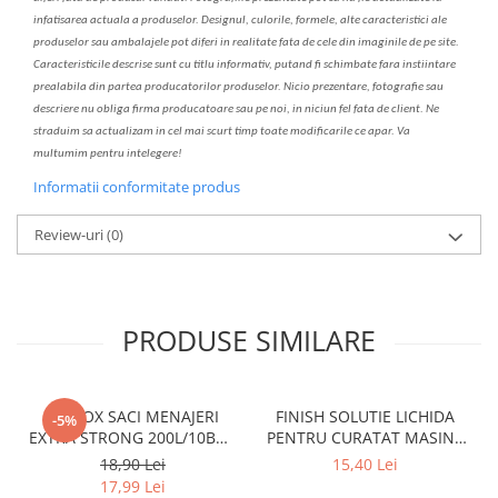
infatisarea
actual
a
a produselor. Designul, culorile, formele, alte caracteristici ale
produselor sau ambalajele pot diferi in realitate fa
ta
de cele din imaginile de pe site.
C
aracteristicile descrise sunt cu titlu informativ, put
a
nd fi schimbate f
a
r
a
inst
iin
t
are
prealabil
a
din partea produc
a
torilor produselor. Nicio prezentare, fotografie sau
descriere nu oblig
a
firma producatoare sau pe noi, in niciun fel fa
ta
de client. Ne
str
a
duim s
a
actualiz
a
m
i
n cel mai scurt timp toate modific
a
rile ce apar. V
a
mul
t
umim pentru i
nt
elegere!
Informatii conformitate produs
Review-uri
(0)
PRODUSE SIMILARE
CLINOX SACI MENAJERI
FINISH SOLUTIE LICHIDA
-5%
EXTRA STRONG 200L/10BUC
PENTRU CURATAT MASINA
LDPE NEGRI (90*122CM)
DE SPALAT VASE 250ML
18,90 Lei
15,40 Lei
ETICHETA MOV
LEMON
17,99 Lei