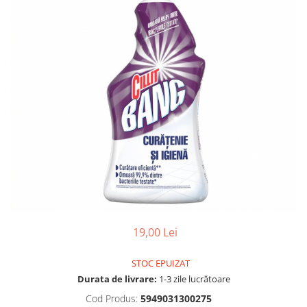
Gel, spuma de ras
Detergent pardoseala
Indepartarea parului
Detergent toaleta
Ingrijirea buzei
Echipamente de curăţenie
Lotiune de corp
Folie aluminiu,folie alimentara
Pachete de cadouri
Galeata mop
Parfum
Hartie igienica
Pasta de dinti
Insecticide
Pensula machiaj
Lavete de curatare
Periuta de dinti
Mop
Produse pentru coafat
Parfum de camere
Produse pentru curatarea tenului
Produse de dezinfectare
19,00 Lei
Sampon
Rola scame
Sapun lichid, sapun
STOC EPUIZAT
Sac menajer
Sare de baie
Durata de livrare:
1-3 zile lucrătoare
Servetel
Tratament pentru par, conditioner
Cod Produs:
5949031300275