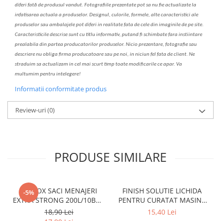
diferi fa
t
ă de produsul v
a
ndut. Fotografiile prezentate pot s
a
nu fie actualizate la
infatisarea
actual
a
a produselor. Designul, culorile, formele, alte caracteristici ale
produselor sau ambalajele pot diferi in realitate fa
ta
de cele din imaginile de pe site.
C
aracteristicile descrise sunt cu titlu informativ, put
a
nd fi schimbate f
a
r
a
inst
iin
t
are
prealabil
a
din partea produc
a
torilor produselor. Nicio prezentare, fotografie sau
descriere nu oblig
a
firma producatoare sau pe noi, in niciun fel fa
ta
de client. Ne
str
a
duim s
a
actualiz
a
m
i
n cel mai scurt timp toate modific
a
rile ce apar. V
a
mul
t
umim pentru i
nt
elegere!
Informatii conformitate produs
Review-uri
(0)
PRODUSE SIMILARE
CLINOX SACI MENAJERI
FINISH SOLUTIE LICHIDA
-5%
EXTRA STRONG 200L/10BUC
PENTRU CURATAT MASINA
LDPE NEGRI (90*122CM)
DE SPALAT VASE 250ML
18,90 Lei
15,40 Lei
ETICHETA MOV
LEMON