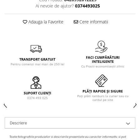
Solutie de indepartat rugina si
pentru par, masca de par
Ai nevoie de ajutor?
0374493025
calcar
Vata demachianta
Adauga la Favorite
Cere informatii
FACI CUMPĂRĂTURI
TRANSPORT GRATUIT
INTELIGENTE
Pentru comenzi mai mari de 250 lei
Cu Practi economisești zilnic
PLĂȚI RAPIDE ȘI SIGURE
SUPORT CLIENȚI
Poți plăti ramburs la curier sau cu
0374 493 025
cardul pe site
Descriere
Toate fotografiile produselor
si
descrierile
prezentate au caracter informativ,
s
i pot