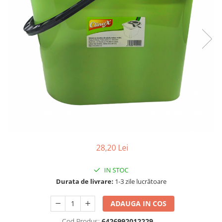
Gel, spuma de ras
Detergent pardoseala
Indepartarea parului
Detergent toaleta
Ingrijirea buzei
Echipamente de curăţenie
Lotiune de corp
Folie aluminiu,folie alimentara
Pachete de cadouri
Galeata mop
Parfum
Hartie igienica
Pasta de dinti
Insecticide
Pensula machiaj
Lavete de curatare
Periuta de dinti
Mop
Produse pentru coafat
28,20 Lei
Parfum de camere
Produse pentru curatarea tenului
Produse de dezinfectare
Sampon
IN STOC
Rola scame
Durata de livrare:
1-3 zile lucrătoare
Sapun lichid, sapun
Sac menajer
Sare de baie
ADAUGA IN COS
Servetel
Tratament pentru par, conditioner
Cod Produs:
6426992012229