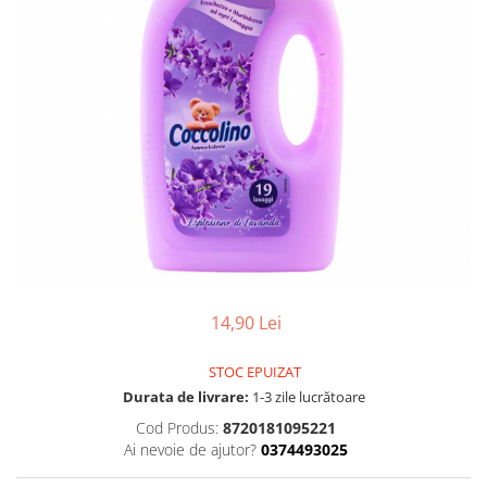
Gel, spuma de ras
Detergent pardoseala
Indepartarea parului
Detergent toaleta
Ingrijirea buzei
Echipamente de curăţenie
Lotiune de corp
Folie aluminiu,folie alimentara
Pachete de cadouri
Galeata mop
Parfum
Hartie igienica
Pasta de dinti
Insecticide
Pensula machiaj
Lavete de curatare
Periuta de dinti
Mop
Produse pentru coafat
14,90 Lei
Parfum de camere
Produse pentru curatarea tenului
Produse de dezinfectare
Sampon
STOC EPUIZAT
Rola scame
Durata de livrare:
1-3 zile lucrătoare
Sapun lichid, sapun
Sac menajer
Cod Produs:
8720181095221
Sare de baie
Ai nevoie de ajutor?
0374493025
Servetel
Tratament pentru par, conditioner