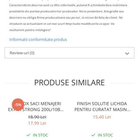
C
aracteristicile descrise sunt cu titlu informativ, put
a
nd fi schimbate f
a
r
a
inst
iin
t
are
prealabil
a
din partea produc
a
torilor produselor. Nicio prezentare, fotografie sau
descriere nu oblig
a
firma producatoare sau pe noi, in niciun fel fa
ta
de client. Ne
str
a
duim s
a
actualiz
a
m
i
n cel mai scurt timp toate modific
a
rile ce apar. V
a
mul
t
umim pentru i
nt
elegere!
Informatii conformitate produs
Review-uri
(0)
PRODUSE SIMILARE
CLINOX SACI MENAJERI
FINISH SOLUTIE LICHIDA
-5%
EXTRA STRONG 200L/10BUC
PENTRU CURATAT MASINA
LDPE NEGRI (90*122CM)
DE SPALAT VASE 250ML
18,90 Lei
15,40 Lei
ETICHETA MOV
LEMON
17,99 Lei
IN STOC
IN STOC