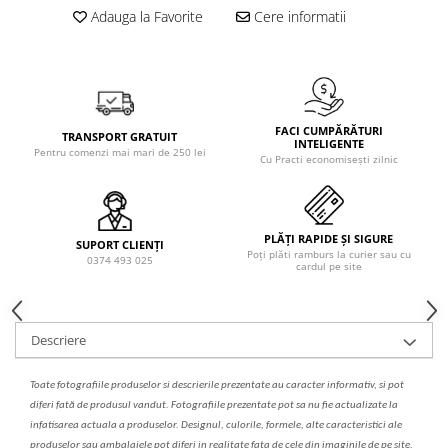
Solutie de indepartat rugina si
pentru par, masca de par
Adauga la Favorite
Cere informatii
calcar
Vata demachianta
FACI CUMPĂRĂTURI
TRANSPORT GRATUIT
INTELIGENTE
Pentru comenzi mai mari de 250 lei
Cu Practi economisești zilnic
PLĂȚI RAPIDE ȘI SIGURE
SUPORT CLIENȚI
Poți plăti ramburs la curier sau cu
0374 493 025
cardul pe site
Descriere
Toate fotografiile produselor
si
descrierile
prezentate au caracter informativ,
s
i pot
diferi fa
t
ă de produsul v
a
ndut. Fotografiile prezentate pot s
a
nu fie actualizate la
infatisarea
actual
a
a produselor. Designul, culorile, formele, alte caracteristici ale
produselor sau ambalajele pot diferi in realitate fa
ta
de cele din imaginile de pe site.