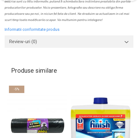
descrise sunt cu titlu informativ, put
a
nd fi schimbate f
a
r
a
inst
iin
t
are prealabil
a
din partea
produc
a
torilor produselor. Nicio prezentare, fotografie sau descriere nu oblig
a
firma
producatoare sau pe noi, in niciun fel fa
ta
de client. Ne str
a
duim s
a
actualiz
a
m
i
n cel mai
scurt timp toate modific
a
rile ce apar. V
a
mul
t
umim pentru i
nt
elegere!
Informatii conformitate produs
Review-uri
(0)
Produse similare
-5%