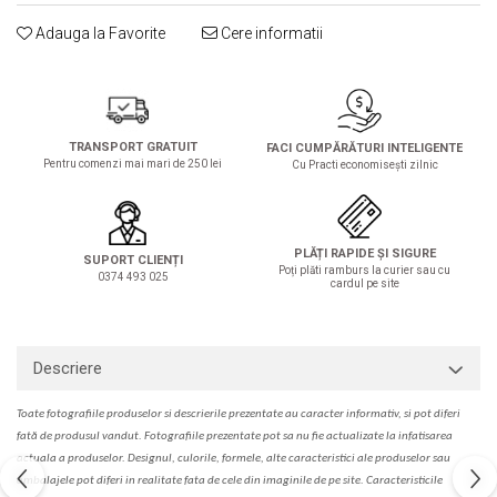
Solutie de indepartat rugina si
pentru par, masca de par
calcar
Adauga la Favorite
Cere informatii
Vata demachianta
TRANSPORT GRATUIT
FACI CUMPĂRĂTURI INTELIGENTE
Pentru comenzi mai mari de 250 lei
Cu Practi economisești zilnic
PLĂȚI RAPIDE ȘI SIGURE
SUPORT CLIENȚI
Poți plăti ramburs la curier sau cu
0374 493 025
cardul pe site
Descriere
Toate fotografiile produselor
si
descrierile
prezentate au caracter informativ,
s
i pot diferi
fa
t
ă de produsul v
a
ndut. Fotografiile prezentate pot s
a
nu fie actualizate la
infatisarea
actual
a
a produselor. Designul, culorile, formele, alte caracteristici ale produselor sau
ambalajele pot diferi in realitate fa
ta
de cele din imaginile de pe site. C
aracteristicile