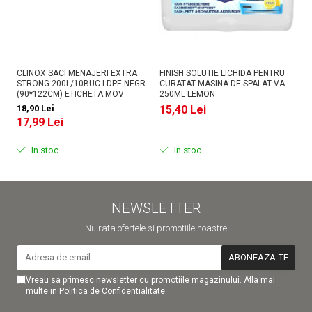
CLINOX SACI MENAJERI EXTRA
FINISH SOLUTIE LICHIDA PENTRU
AS
STRONG 200L/10BUC LDPE NEGRI
CURATAT MASINA DE SPALAT VASE
PU
(90*122CM) ETICHETA MOV
250ML LEMON
18,90 Lei
15,40 Lei
1
17,99 Lei
In stoc
In stoc
NEWSLETTER
Nu rata ofertele si promotiile noastre
Vreau sa primesc newsletter cu promotiile magazinului. Afla mai
multe in
Politica de Confidentialitate