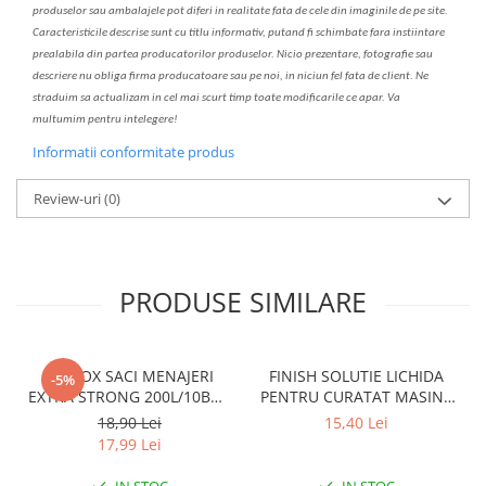
produselor sau ambalajele pot diferi in realitate fa
ta
de cele din imaginile de pe site.
C
aracteristicile descrise sunt cu titlu informativ, put
a
nd fi schimbate f
a
r
a
inst
iin
t
are
prealabil
a
din partea produc
a
torilor produselor. Nicio prezentare, fotografie sau
descriere nu oblig
a
firma producatoare sau pe noi, in niciun fel fa
ta
de client. Ne
str
a
duim s
a
actualiz
a
m
i
n cel mai scurt timp toate modific
a
rile ce apar. V
a
mul
t
umim pentru i
nt
elegere!
Informatii conformitate produs
Review-uri
(0)
PRODUSE SIMILARE
CLINOX SACI MENAJERI
FINISH SOLUTIE LICHIDA
-5%
EXTRA STRONG 200L/10BUC
PENTRU CURATAT MASINA
LDPE NEGRI (90*122CM)
DE SPALAT VASE 250ML
18,90 Lei
15,40 Lei
ETICHETA MOV
LEMON
17,99 Lei
IN STOC
IN STOC