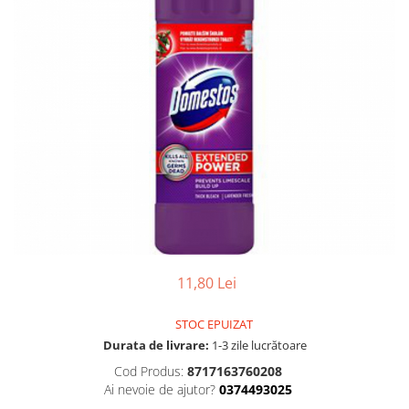
Gel, spuma de ras
Detergent pardoseala
Indepartarea parului
Detergent toaleta
Ingrijirea buzei
Echipamente de curăţenie
Lotiune de corp
Folie aluminiu,folie alimentara
Pachete de cadouri
Galeata mop
Parfum
Hartie igienica
Pasta de dinti
Insecticide
Pensula machiaj
Lavete de curatare
Periuta de dinti
Mop
Produse pentru coafat
Parfum de camere
11,80 Lei
Produse pentru curatarea tenului
Produse de dezinfectare
Sampon
STOC EPUIZAT
Rola scame
Sapun lichid, sapun
Durata de livrare:
1-3 zile lucrătoare
Sac menajer
Sare de baie
Cod Produs:
8717163760208
Servetel
Ai nevoie de ajutor?
0374493025
Tratament pentru par, conditioner