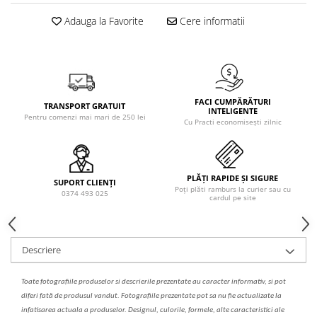
Solutie de indepartat rugina si
pentru par, masca de par
calcar
Adauga la Favorite
Cere informatii
Vata demachianta
FACI CUMPĂRĂTURI
TRANSPORT GRATUIT
INTELIGENTE
Pentru comenzi mai mari de 250 lei
Cu Practi economisești zilnic
PLĂȚI RAPIDE ȘI SIGURE
SUPORT CLIENȚI
Poți plăti ramburs la curier sau cu
0374 493 025
cardul pe site
Descriere
Toate fotografiile produselor
si
descrierile
prezentate au caracter informativ,
s
i pot
diferi fa
t
ă de produsul v
a
ndut. Fotografiile prezentate pot s
a
nu fie actualizate la
infatisarea
actual
a
a produselor. Designul, culorile, formele, alte caracteristici ale